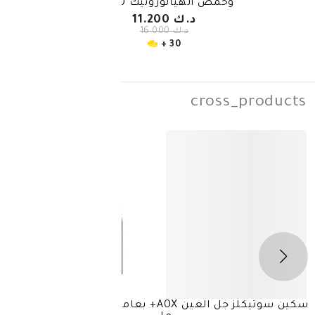
مض الهيالورونيك 30 مل
د.ك 11.200
د.ك 16.000
30 +
cros
-
20%
سكين سوتيكلز جل العين AOX+ بعامل مضاد للأكسدة 15