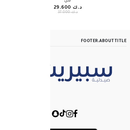
مل
د.ك 29.600
د.ك 37.000
FOOT