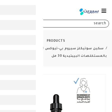
0
PRODUCTS
 سيروم بي-تيوكس لتقليل التجاعيد
تيدية 30 مل
-
20%