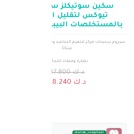
سوتيكلز سيروم بي-
كس لتقليل التجاعيد
ات البيبتيدية 30 مل
مركز لتنعيم التجاعيد ومنح البشرة مظهرًا أكثر
شبابًا
نضارة ومضاد للتجاعيد
د.ك 47.800
د.ك 38.240
shariah_comp