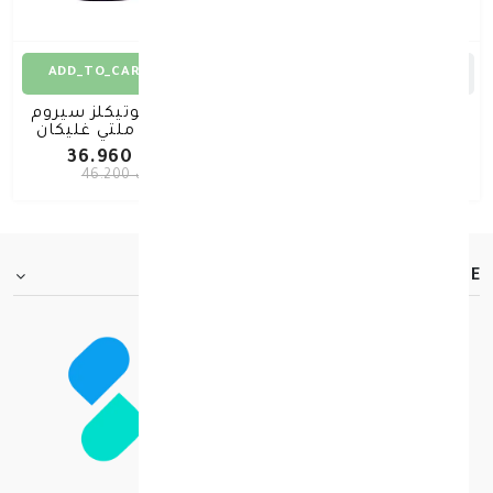
ADD_TO_CART
ADD_TO_CART
سكين سوتيكلز سيروم بي-
سكين سوتيكلز سيروم
تيوكس لتقليل التجاعيد
اتش ايه ملتي غليكان
بالمستخلصات البيبتيدية
المركز بحمض
د.ك 38.240
د.ك 36.960
30 مل
الهيالورونيك 30مل
د.ك 47.800
د.ك 46.200
FOOTER.ABOUTTITLE