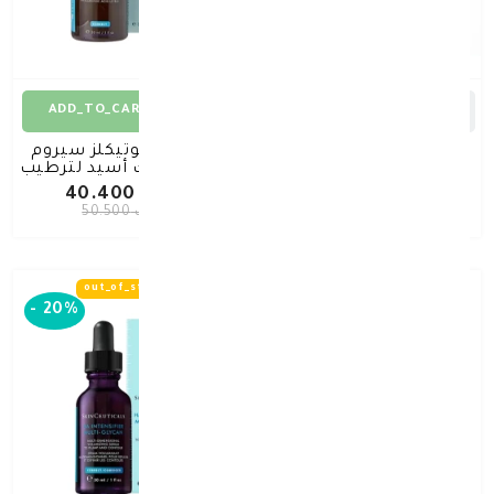
ADD_TO_CART
ADD_TO_CART
سكين سيوتيكالز إيه. جي.
سكين سوتيكلز سيروم
إي. أدفانسد آي كونتور 15
هيالورونيك أسيد لترطيب
مل
وامتلاء البشرة 30 مل
د.ك 32.160
د.ك 40.400
د.ك 40.200
د.ك 50.500
out_of_stock
out_of_stock
-
20%
-
20%