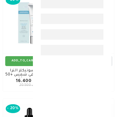
-
20%
-
20%
ADD_TO_CART
ADD_TO_CART
سكين سوتيكلز جل العين
سكين سوتيكلز الترا
AOX+ بعامل مضاد
فيشال واقي شمس +50
للأكسدة 15 مل
حماية عالية 30 مل
د.ك 29.600
د.ك 16.400
د.ك 37.000
د.ك 20.500
-
20%
-
20%