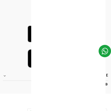
FOOTER.STOREINFORMATIONTITLE
Moh_license
copy_right