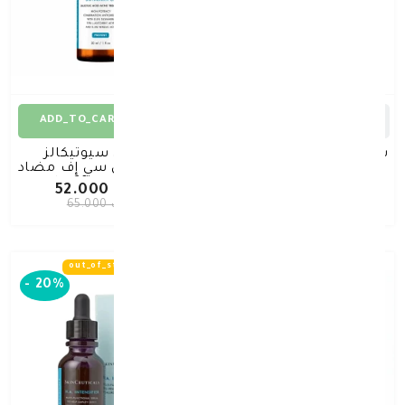
ADD_TO_CART
ADD_TO_CART
سكين سوتيكالز أدفانسد آر
سكين سيوتيكالز
جي إن-6 50 مل
سيليمارين سي إف مضاد
للأكسدة 30 مل
د.ك 46.400
د.ك 52.000
د.ك 58.000
د.ك 65.000
out_of_stock
out_of_stock
-
20%
-
20%