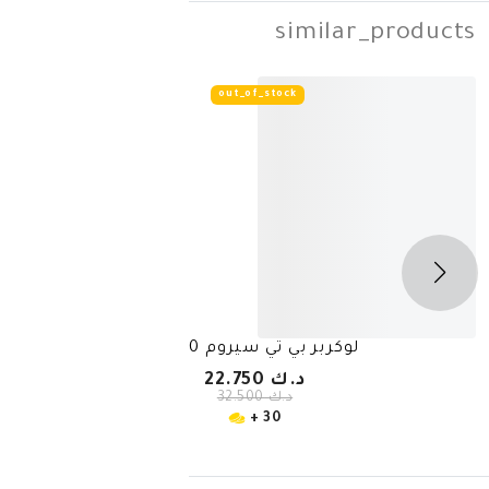
simila
out_of_stock
-
30%
كربر بي تي سيروم 30 مل
سيرافي سيروم مر
د.ك 22.750
د.ك 32.500
30 +