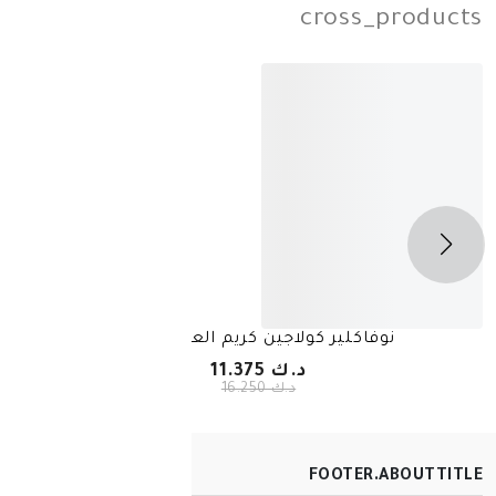
cros
-
30%
ير كولاجين كريم العين 15مل
نوفاكلير 
د.ك 11.375
د.ك 16.250
FOOT