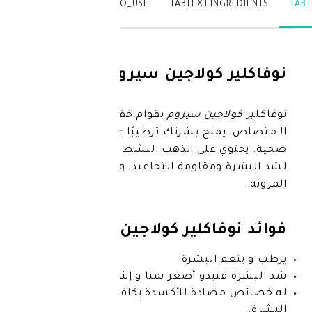
TABTEXT.WRITEREVIEW
TABTEXT.HOW_TO_USE
TABTEXT.IN
ولاجين سيروم 30مل
جين سيروم
بقوام خفيف سريع
نح بشرتك ترطيبًا عميقًا وإشراقة
 على الذهب النشط والكولاجين البحري
مقاومة التجاعيد، والجينسنغ لتعزيز
فاكلير كولاجين سيروم:
 البشرة.
بدو أصغر سنا و إشراقا.
ضادة للأكسدة يكافح شيخوخة