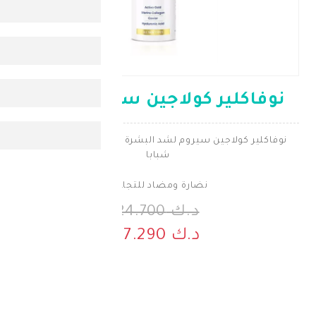
 كولاجين سيروم 30مل
جين سيروم لشد البشرة و إعطائها مظهر أكثر
شبابا
نضارة ومضاد للتجاعيد
د.ك 24.700
د.ك 17.290