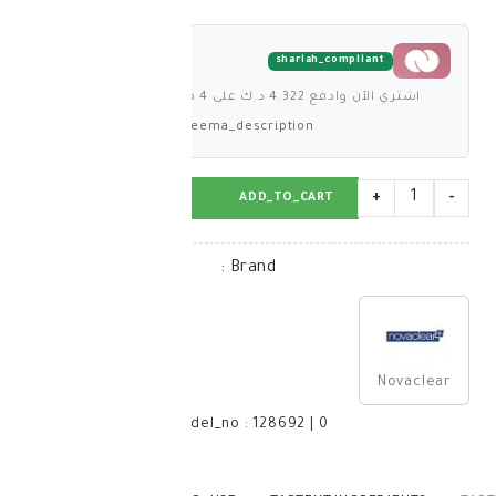
shariah_comp
لى 4 دفعات بدون فوائد
deema_description
BUY_NOW
ADD_TO_CART
:
Brand
model_no
:
128692
|
0