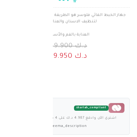
ائي فلوسر هو الطريقة الأسهل والأكثر فاعلية
لتنظيف الاسنان والعنايه بهم
العناية بالفم والأسنان
د.ك 39.900
د.ك 19.950
shariah_comp
لى 4 دفعات بدون فوائد
deema_description