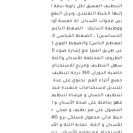
يق لكل زاوية بدقة لا يمكن أن يصل
لتقليدي، ويزيل البقع والبقايا العالقه
لأسنان. له خمسة أوضاع للتنظيف
ليك : الضغط الناعم (للأشخاص
 الضغط القياسي (للنظافة الفعالة
) والضغط القوي (النظافة العميقة
عن طريق الفم) مع إشارة ضوء LED لتناسب
لفة للأسنان واللثة. و مقاوم للماء و
 ومريح للاستخدام حتى في الحمام.مع
خاصية الدوران 360 درجة لتنظيف عميق و لتغطية
لفم .يحتوي على عدة رؤوس قابلة
تخدامات متعددة فيحتوي علي رأس
ان و فرشاة لتنظيف الأسنان بعمق
ى صحة الأسنان و اللثة و يساعد علي
فم نظيف و صحي. فوائد فلوسر جهاز
خيط مائي محمول لاسلكي برو V580: تنظيف عميق
ثة. حماية اللثة و الأسنان . مثالي
 تقويم الأسنان . تنظيف اللسان