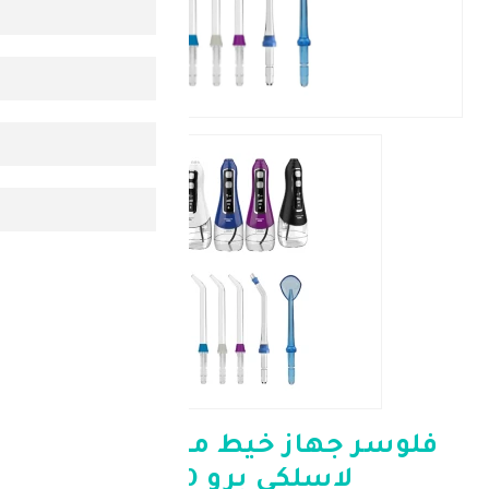
جهاز خيط مائي محمول
اسلكي برو V580