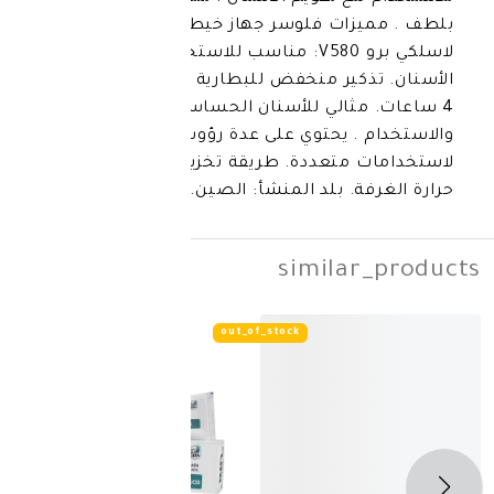
ات فلوسر جهاز خيط مائي محمول
لاسلكي برو V580: مناسب للاستخدام مع تقويم
كير منخفض للبطارية وشحن سريع لمدة
ثالي للأسنان الحساسة سهل التنظيف
 يحتوي على عدة رؤوس قابلة للتبديل
تعددة. طريقة تخزين المنتج: في درجة
 بلد المنشأ: الصين.
simila
out_of_stock