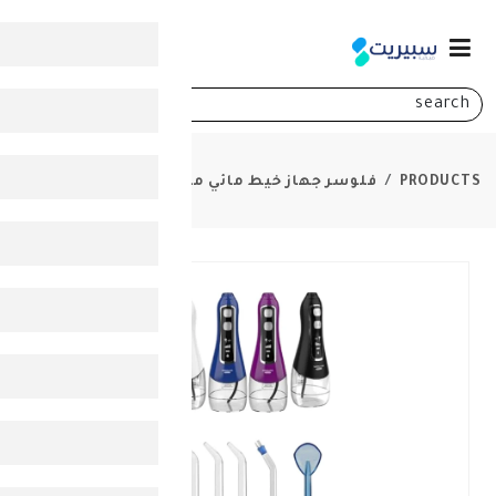
0
سر جهاز خيط مائي محمول لاسلكي برو V580
-
50%