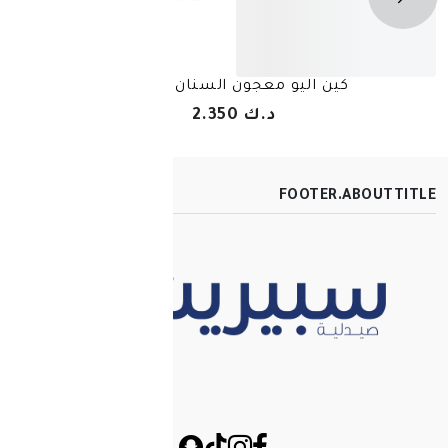
ليو معجون السنان 125 مل
كين معجون اسنا
د.ك 2.350
FOOT