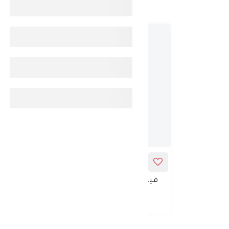
ADD_TO_CART
فيتيس معجون أسنان للعناية
 FINE
باللثة 100 مل
د.ك 3.900