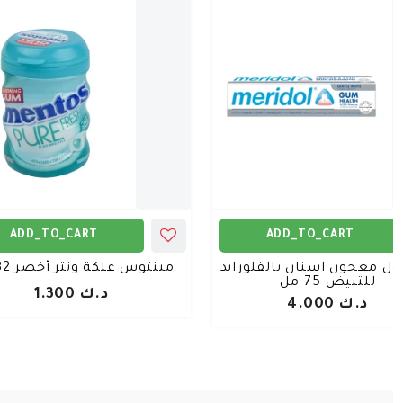
ADD_TO_CART
ADD_TO_CART
ول معجون اسنان بالفلورايد
مينتوس علكة ونتر أخضر 32 حبة
للتبيض 75 مل
د.ك 1.300
د.ك 4.000