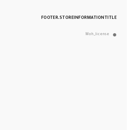
FOOTER.STOREINFORMATIONTITLE
Moh_license