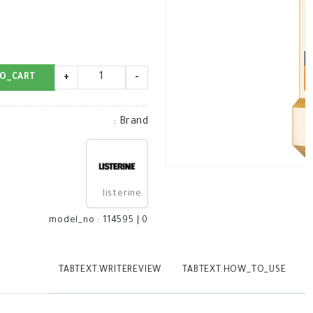
O_CART
+
-
:
Brand
listerine
model_no
:
114595
|
0
TABTEXT.WRITEREVIEW
TABTEXT.HOW_TO_USE
T