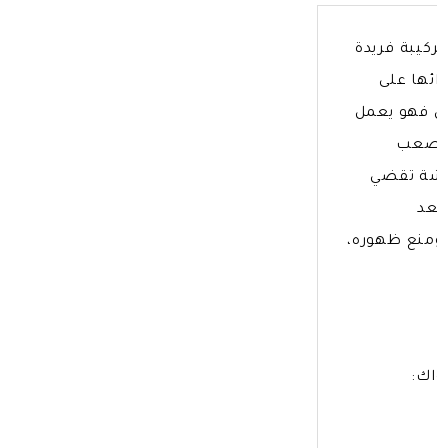
كيبة فريدة
ائها على
ن فهو يعمل
ي يصعب
نعشة تقضي
بعد
 ومنع ظهوره،
واك: