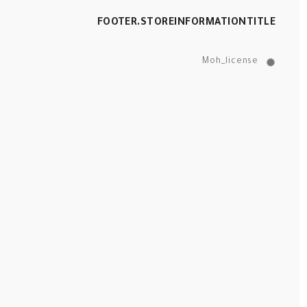
FOOTER.STOREINFORMATIONTITLE
Moh_license