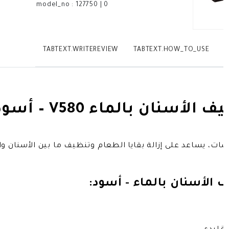
model_no
:
127750
|
0
TABTEXT.WRITEREVIEW
TABTEXT.HOW_TO_USE
T
سنان بالماء V580 – أسود
بضات، يساعد على إزالة بقايا الطعام وتنظيف ما بين الأسنان و
 الأسنان بالماء - أسود: