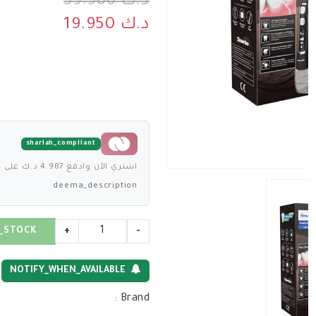
د.ك 39.900
د.ك 19.950
shariah_compliant
اشتري الآن وادفع 4.987 د.ك على 4 دفعات بدون فوائد
deema_description
_STOCK
+
-
NOTIFY_WHEN_AVAILABLE
:
Brand