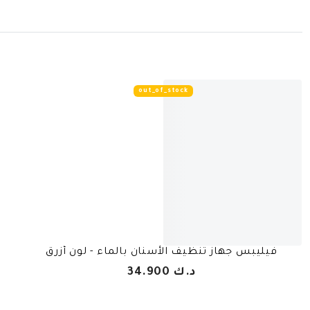
out_of_stock
فيليبس جهاز تنظيف الأسنان بالماء - لون أزرق
د.ك 34.900