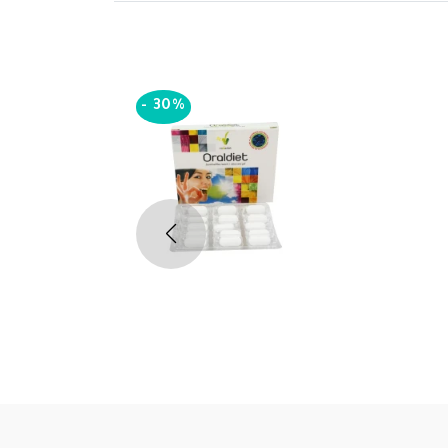
-
30%