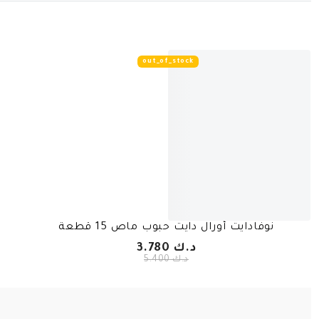
out_of_stock
نوفادايت أورال دايت حبوب ماص 15 قطعة
د.ك 3.780
د.ك 5.400