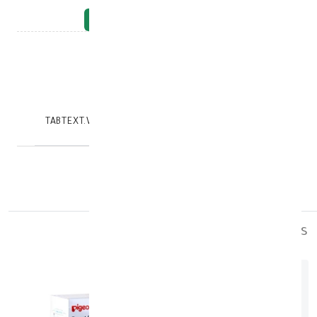
NOTIFY_WHEN_AVAILABLE
:
Brand
model_no
:
115831
|
0
TABTEXT.WRITEREVIEW
TABTEXT.DESCRIPTION
similar_products
out_of_stock