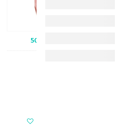
الترا فوليك اسيد 50
العناية بالأم الحامل والمرضع
د.ك 5.090
+
-
OUT_OF_STOCK