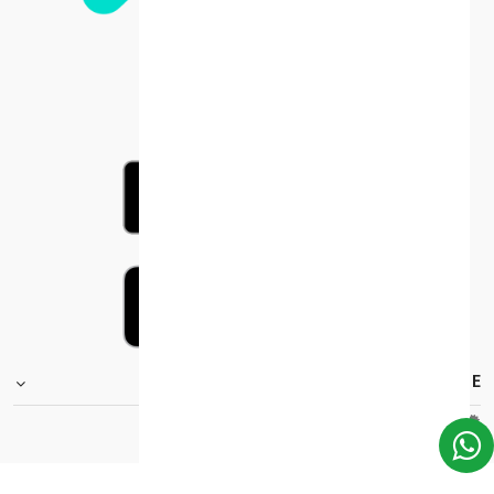
FOOTER.STOREINFORMATIONTITLE
Moh_license