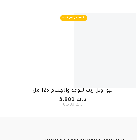
out_of_stock
بيو اويل زيت للوجه والجسم 125 مل
د.ك 3.900
د.ك 6.500