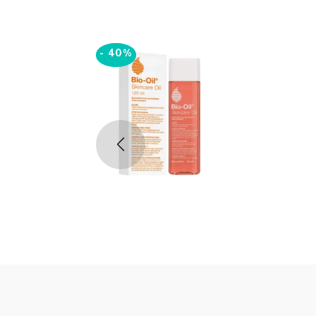
-
40%