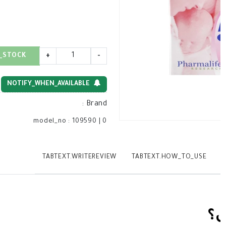
_STOCK
+
-
NOTIFY_WHEN_AVAILABLE
:
Brand
model_no
:
109590
|
0
TABTEXT.WRITEREVIEW
TABTEXT.HOW_TO_USE
T