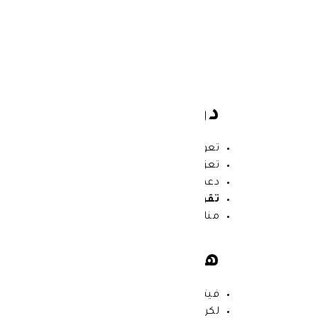
فيتولات (blets
الطاقة، وتساعد في تعويض نقص العناصر
دواعي استعمال فيتول
تعويض نقص الفيتامينات والمعادن.
تعزيز النشاط والطاقة اليومية.
دعم صحة الشعر والبشرة والأظافر.
تقوية المناعة
والحماية من التعب والإرهاق.
مناسب أثناء النظام الغذائي أو بعد فترات 
هل حبوب فيتولات تزيد
فيتولات لا يسبب زيادة الوزن بشكل مباشر،
لكن في بعض الحالات، قد يساعد على تحسين