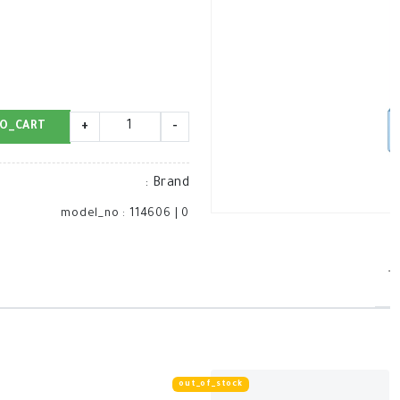
O_CART
+
-
:
Brand
model_no
:
114606
|
0
T
out_of_stock