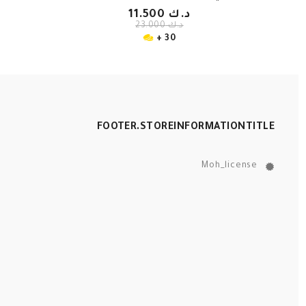
د.ك 11.500
د.ك 23.000
30 +
FOOTER.STOREINFORMATIONTITLE
Moh_license