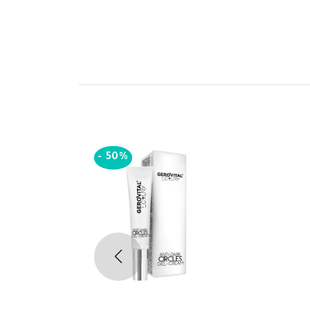
-
50%