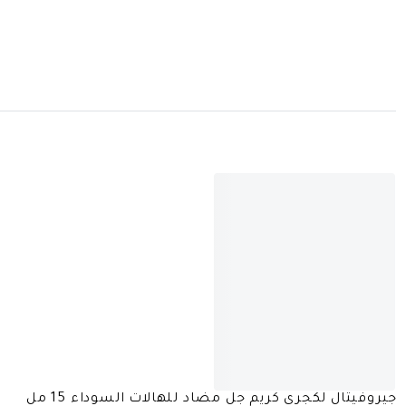
جيروفيتال لكجري كريم جل مضاد للهالات السوداء 15 مل