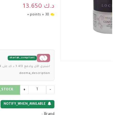
د.ك 13.650
30 + points =
shariah_compliant
اشتري الآن وادفع 3.413 د.ك على 4 دفعات بدون فوائد
deema_description
_STOCK
+
-
NOTIFY_WHEN_AVAILABLE
:
Brand