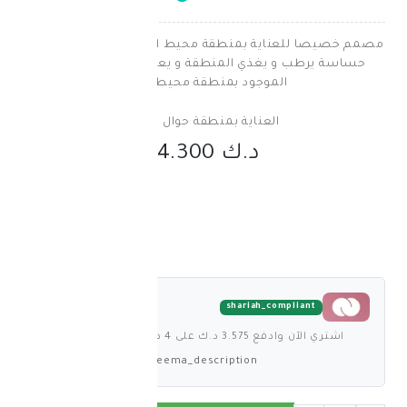
ناية بمنطقة محيط العين والتى عادة ماتكون
 يغذي المنطقة و يعالج الهالات والإنتفاخ
الموجود بمنطقة محيط العين
العناية بمنطقة حوال العين
د.ك 14.300
shariah_comp
على 4 دفعات بدون فوائد
deema_description