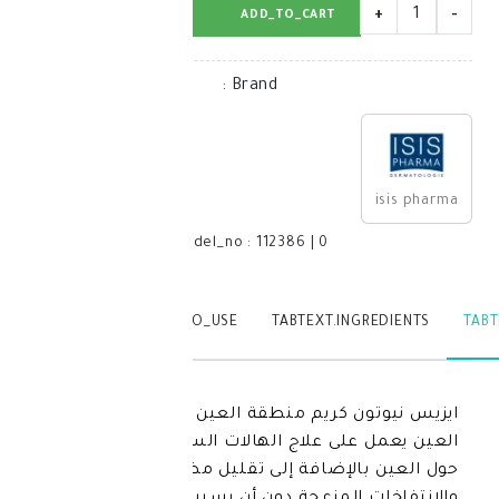
BUY_NOW
ADD_TO_CART
:
Brand
model_no
:
112386
|
0
TABTEXT.WRITEREVIEW
TABTEXT.HOW_TO_USE
TABTEXT.IN
ايزيس نيوتون كريم منطقة العين 15 مل : كريم
لى علاج الهالات السوداء وانتفاخات
لإضافة إلى تقليل مظهر التجاعيد