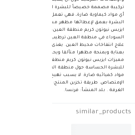
المزعجة دون أن يسبب أي تهيج للبشرة،
ة خصيصاً للبشرة الحساسة خالية من
اوية ضارة، فهي تعمل على ترطيب
 لإعطائها مظهر مشرق ونضر. فوائد
 كريم منطقة العين: علاج الهالات
منطقة العين ترطيب البشرة بعمق.
ت محيط العين. يغذى محيط العين
ة مظهرا متألقا ويحافظ على حيويته .
س نيوتون كريم منطقة العين: مخصص
اسة حول منطقة العين. خال من اي
 ضارة. لا يسبب تهيج للبشرة سريع
يقة تخزين المنتج: في درجة حرارة
المنشأ: فرنسا.
simila