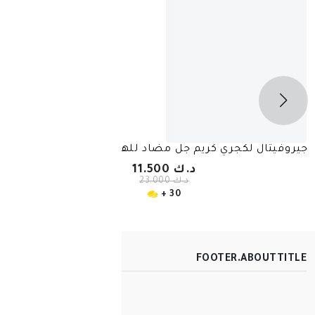
-
50%
كريم جل مضاد للهالات السوداء 15 مل
فيلوريجا أوبتيم آي
د.ك 11.500
د.ك 23.000
30 +
FOOT