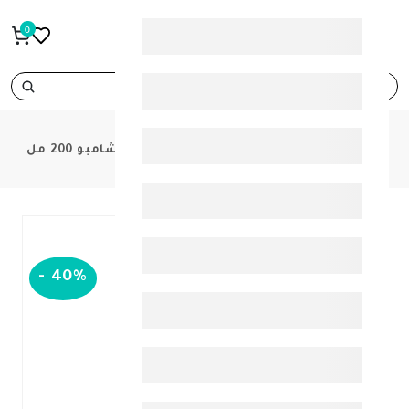
0
search
PRODUCTS
اركو فارما فوركابيل كيراتين شامبو 200 مل
-
40%