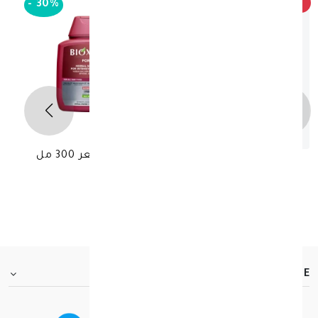
الأكثر مبيعاً
-
30%
بيوكسين فورت شامبو ضد تساقط الشعر 300 مل
ب
د.ك 7.700
د.ك 11.000
30 +
FOOTER.ABOUTTITLE