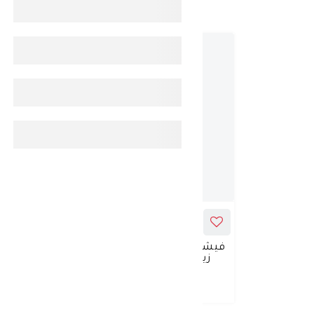
-
30%
ADD_TO_CART
فيشي ديركوس شامبو للتحكم في
فيشى 
زيوت الشعر الدهني 200 مل
لفر
د.ك 6.965
د.ك 9.950