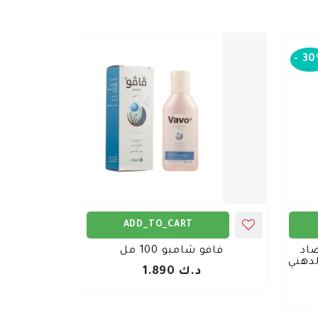
-
30
ADD_TO_CART
اد
فافو شامبو 100 مل
لدهني
د.ك 1.890