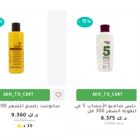
%
-
15%
ADD_TO_CART
ADD_TO_CART
سوفتو بلس شامبو الأعشاب 5 في
سانوتنت بلسم للشعر 200 مل
لتقوية الشعر 300 مل
د.ك 9.360
د.ك 6.375
د.ك 10.400
د.ك 7.500
30 +