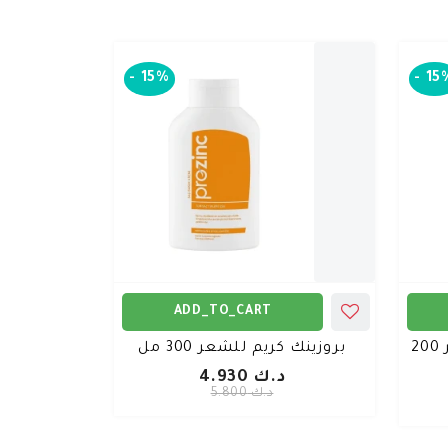
-
15%
-
15
ADD_TO_CART
بروزينك ماسك علاج للشعر 200
بروزينك كريم للشعر 300 مل
د.ك 4.930
د.ك 5.800