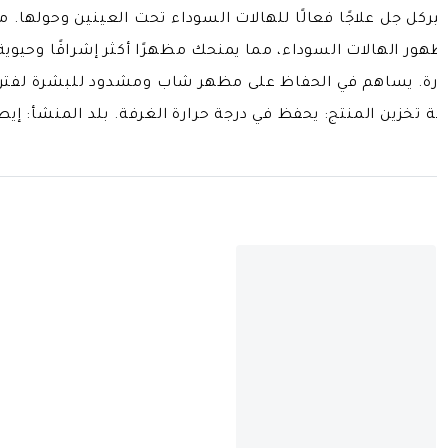
رك سيركل جل علاجًا فعالًا للهالات السوداء تحت العينين وحولها. 
هور الهالات السوداء، مما يمنحك مظهرًا أكثر إشراقًا وحيوية.
ونضارة. يساهم في الحفاظ على مظهر شاب ومشدود للبشرة لف
ة تخزين المنتج: يحفظ في درجة حرارة الغرفة. بلد المنشأ: إيطا