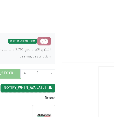
shariah_compliant
اشتري الآن وادفع 3.750 د.ك على 4 دفعات بدون فوائد
deema_description
_STOCK
+
-
NOTIFY_WHEN_AVAILABLE
:
Brand