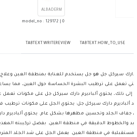
ALBADERM
model_no
:
129172
|
0
TABTEXT.WRITEREVIEW
TABTEXT.HOW_TO_USE
T
يركل جل 15 جرام ألباديرم دارك سيركل جل هو جل يستخدم للعناية بمنطقة الع
لة التي تعمل على ترطيب البشرة الحساسة حول العين، مما يساع
 إلى ذلك، يحتوي ألباديرم دارك سيركل جل على مكونات تعمل عل
د ألباديرم دارك سيركل جل: يحتوي الجل على مكونات ترطيب ف
ل جفاف الجلد وتحسين مظهرها بشكل عام. يحتوي ألباديرم د
د والخطوط الدقيقة في منطقة العين. بفضل تركيبته المغذية و
لمستقبلية في منطقة العين. يعمل الجل على شد الجلد المتر