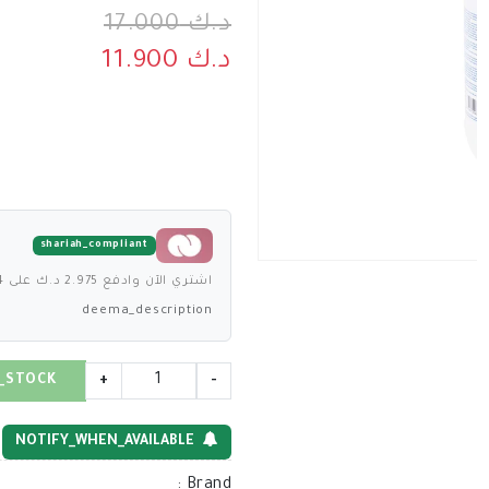
د.ك 17.000
د.ك 11.900
shariah_compliant
اشتري الآن وادفع 2.975 د.ك على 4 دفعات بدون فوائد
deema_description
_STOCK
+
-
NOTIFY_WHEN_AVAILABLE
:
Brand