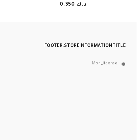
د.ك 0.350
FOOTER.STOREINFORMATIONTITLE
Moh_license