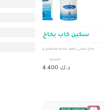
كاب بخاخ 100 مل
 يخفف الحكة والتقشر ويهدّئ فروة الرأس
القشرة
د.ك 14.400
shariah_comp