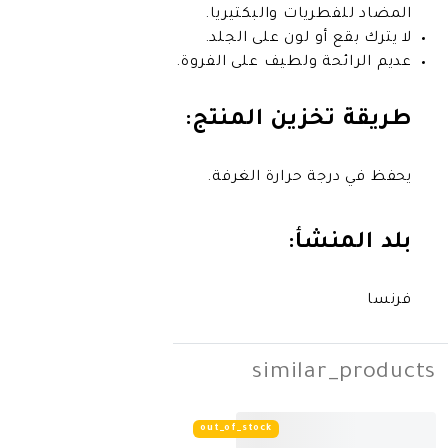
يات والبكتيريا.
و لون على الجلد.
 ولطيف على الفروة.
زين المنتج:
 حرارة الغرفة.
شأ:
simila
out_of_stock