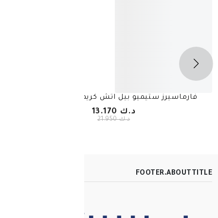
يميو بيل اتش كريم سنفره 125مل
بيوكسين شامبو ضد ال
د.ك 13.170
د.ك 21.950
FOOT