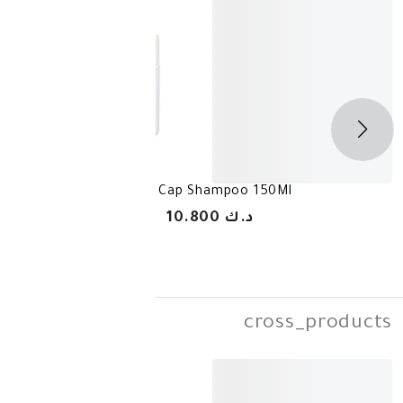
Skin Cap Shampoo 150M
بيوكسين شامبو مضاد
د.ك 10.800
cros
-
40%