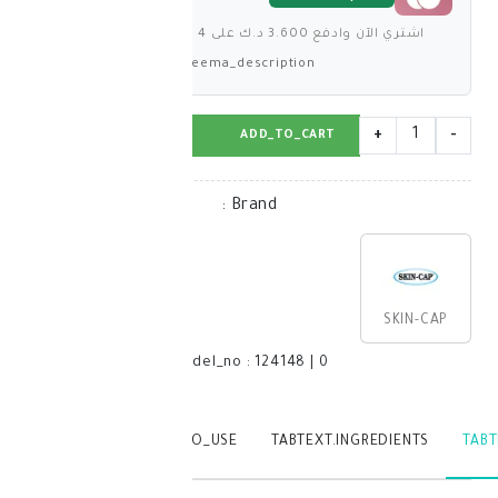
ى 4 دفعات بدون فوائد
deema_description
BUY_NOW
ADD_TO_CART
:
Brand
model_no
:
124148
|
0
TABTEXT.WRITEREVIEW
TABTEXT.HOW_TO_USE
TABTEXT.IN