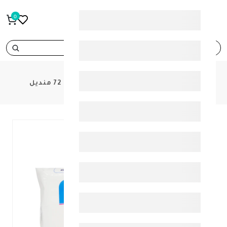
0
search
PRODUCTS
سيباميد ب مناديل مبللة 72 منديل