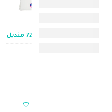
سيباميد ب مناديل مبللة 72 منديل
العناية بالطفل
د.ك 1.750
+
-
OUT_OF_STOCK