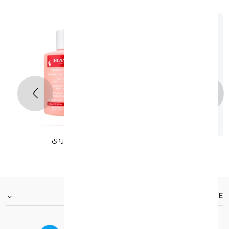
مافالا مزيل طلاء أظافر 100 مل وردي
د.ك 2.750
FOOTER.ABOUTTITLE