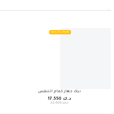
T
out_of_stock
بيك جهاز كمام التنفس
د.ك 17.550
د.ك 23.400