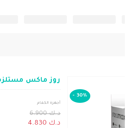
روز ماكس مستلزما
-
30%
أجهزة الكمام
د.ك 6.900
د.ك 4.830