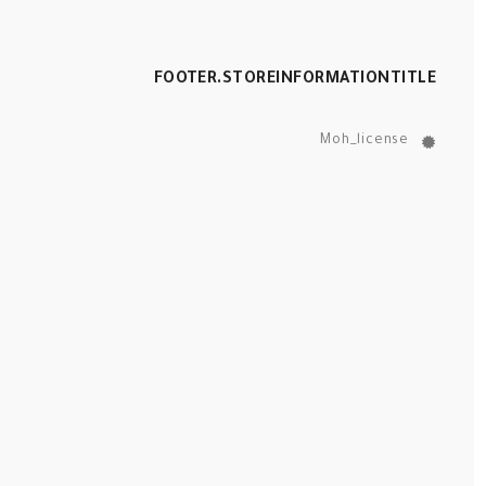
FOOTER.STOREINFORMATIONTITLE
Moh_license