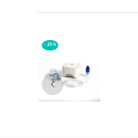
-
25%