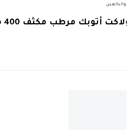
والبالغين.
ت أتوبك مرطب مكثف 400 مل :