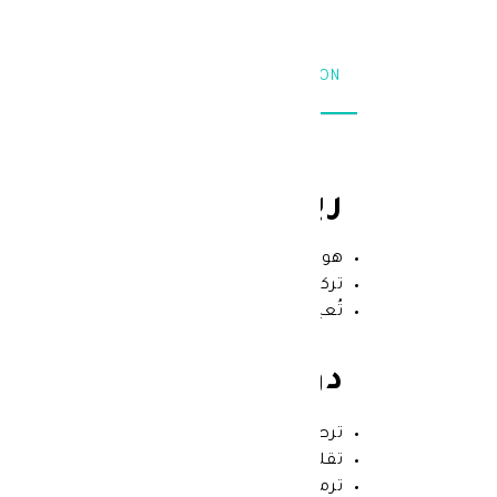
ABTEXT.INGREDIENTS
TABTEXT.DESCRIPTION
ريلاستيل زيرولاكت أتوب
هو الحل المثالي للبشرة الجافة جدًا أو المعر
تركيبته الغنية بالـ سيراميد والبانثينول وزبد
تُعيد توازن الحاجز الواقي للبشرة وتقلل من 
دواعي استعمال ريلاستيل
ترطيب البشرة الجافة جدًا والمتشققة.
تقليل الحكة والالتهاب الناتج عن الجفاف أو ا
ترميم حاجز البشرة الواقي بعد استخدام الع