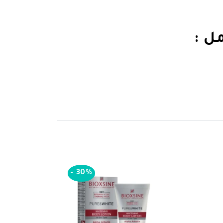
-
30%