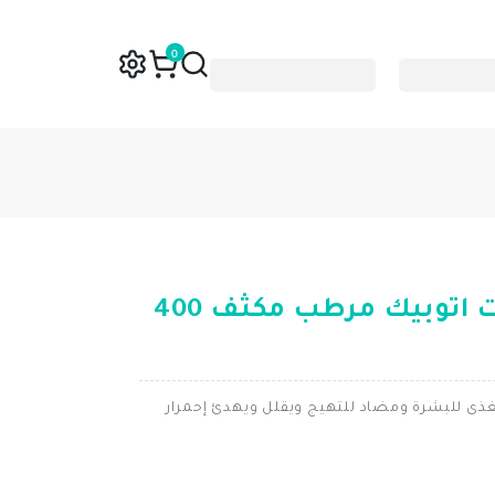
0
ريلاستيل زيرولاكت اتوبيك مرطب مكثف 400
ذى للبشرة ومضاد للتهيج ويقلل ويهدئ إحمرار