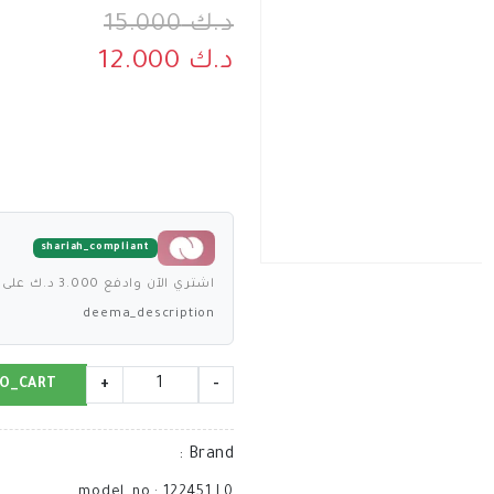
د.ك 15.000
د.ك 12.000
shariah_compliant
اشتري الآن وادفع 3.000 د.ك على 4 دفعات بدون فوائد
deema_description
O_CART
+
-
:
Brand
model_no
:
122451
|
0