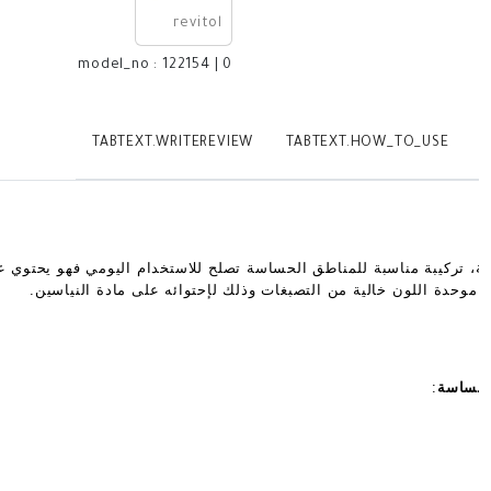
revitol
model_no
:
122154
|
0
TABTEXT.WRITEREVIEW
TABTEXT.HOW_TO_USE
T
ة، تركيبة مناسبة للمناطق الحساسة تصلح للاستخدام اليومي فهو يحتوي عل
موحدة اللون خالية من التصبغات وذلك لإحتوائه على مادة النياسين.
الحساسة
: