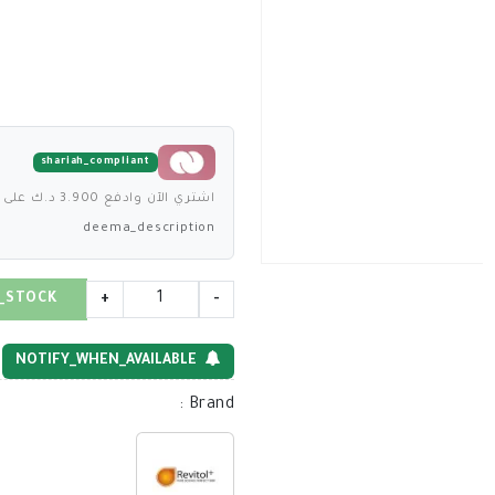
shariah_compliant
اشتري الآن وادفع 3.900 د.ك على 4 دفعات بدون فوائد
deema_description
_STOCK
+
-
NOTIFY_WHEN_AVAILABLE
:
Brand