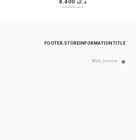
د.ك 8.400
د.ك 12.000
FOOTER.STOREINFORMATIONTITLE
Moh_license