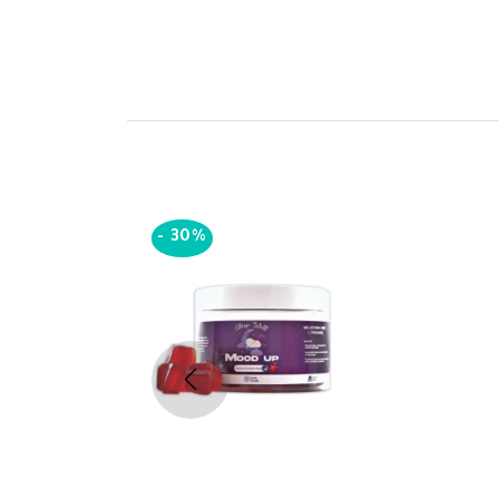
-
30%