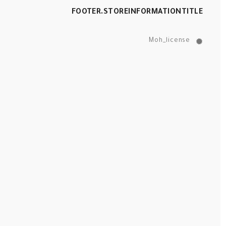
FOOTER.STOREINFORMATIONTITLE
Moh_license