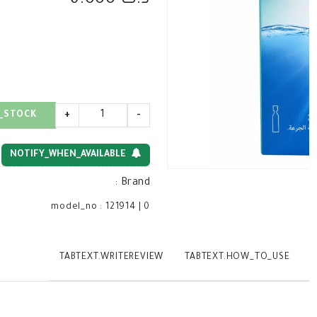
د.ك 6.000
_STOCK
+
-
NOTIFY_WHEN_AVAILABLE
:
Brand
model_no
:
121914
|
0
TABTEXT.WRITEREVIEW
TABTEXT.HOW_TO_USE
T