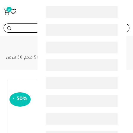
0
search
PRODUCTS
بيور هيلث فيتامين سي 1000 مجم + زنك 50 مجم 30 قرص
-
50%