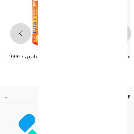
فيتا بلس فيتامين سي 1000 + زنك 50 + فيتامين د 1000
وحدة دولية
د.ك 4.000
FOOTER.ABOUTTITLE