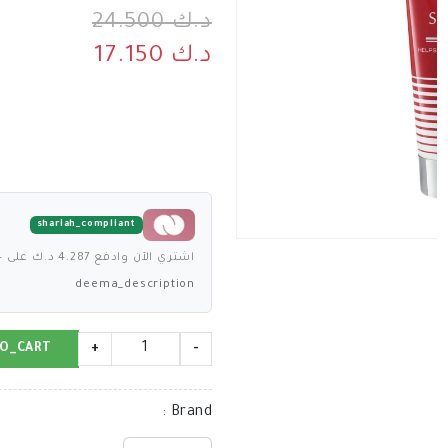
د.ك 24.500
د.ك 17.150
shariah_compliant
اشتري الآن وادفع 4.287 د.ك على 4 دفعات بدون فوائد
deema_description
O_CART
+
-
:
Brand