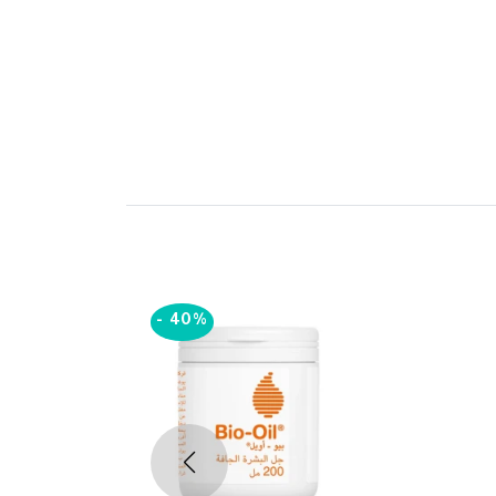
-
40%