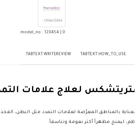
Pharmaclinix
model_no
:
120454
|
0
TABTEXT.WRITEREVIEW
TABTEXT.HOW_TO_USE
T
يتشكس لعلاج علامات التمدد 200 
ناية بالمناطق المعرّضة لعلامات التمدد مثل البطن، الفخذين
م، ليمنح مظهراً أكثر نعومة وتناسقاً.