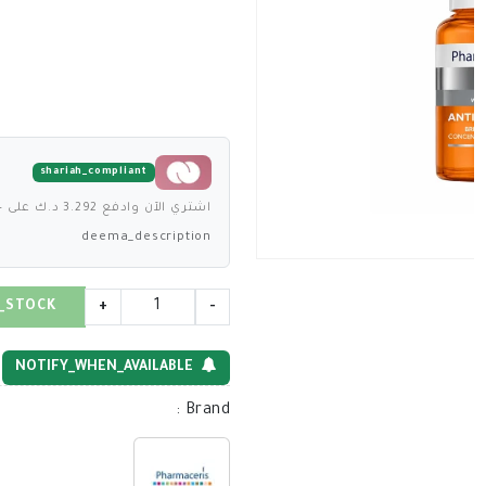
shariah_compliant
اشتري الآن وادفع 3.292 د.ك على 4 دفعات بدون فوائد
deema_description
_STOCK
+
-
NOTIFY_WHEN_AVAILABLE
:
Brand