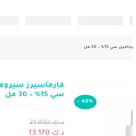
سي 15% – 30 مل
فارماسيرز سيروم 
سي 15% – 30 مل
-
40%
د.ك 21.950
د.ك 13.170