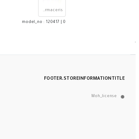
pharmaceris
model_no
:
120417
|
0
T
FOOTER.STOREINFORMATIONTITLE
Moh_license