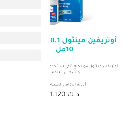
أوتريفين مينثول 0.1% بخاخ أنف
10مل
ل هو بخاخ أنفي يستخدم لتخفيف احتقان الأنف
وتسهيل التنفس
أدوية الزكام والحساسية
د.ك 1.120