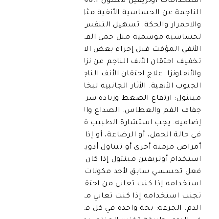
استخدامات أوتريفين مينثول 0.1%: تقليل الأعراض
الحساسية الأنفية مثل العطس
لحكة. تسهيل التنفس عند التعرض
مية مثل حمى القش. تقليل الاحتقان
ت قبل إجراء بعض الاختبارات الطبية.
الأنف الناجم عن نزلات البرد
علاج احتقان الأنف الناجم عن التهاب
. الأثار الجانبيه لبخاخ أوتريفين
اع الضغط وزيادة سرعة دقات القلب.
العطاس. الصداع والأرق. معلومات
 استشارة الطبيب قبل استخدام الدواء
ل، أو الرضاعة، أو إذا كنت تعاني من
أخرى أو تتناول أدوية أخرى. يجب تجنب
يفين مينثول إذا كان لديك تحسس أو رد
ابق لأحد مكونات الدواء. تجنب
 كنت تعاني من احتقان الأنف المزمن.
مه إذا كنت تعاني من ارتفاع ضغط
الدم. الجرعه: بخة واحدة في كل فتحة أنف 2-3 مرات