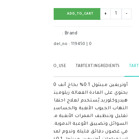
BUY_NOW
ADD_TO_CART
:
Brand
model_no
:
119450
|
0
TABTEXT.WRITEREVIEW
TABTEXT.HOW_TO_USE
TABTEXT.IN
أوتريفين مينثول 0.1% بخاخ أنف 10مل هو بخاخ أنفي
ادة الفعالة زيلوميتازولين
يُستخدم لعلاج احتقان الأنف الناجم عن
ب الأنفية والحساسية، ويساعد في
 الممرات الأنفية من خلال تقليل إفراز
يق الأوعية الدموية. يوفر راحة سريعة
ئق قليلة وتدوم لمدة طويله.