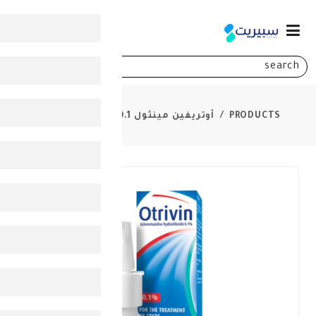
0
أوتريفين مينثول 0.1% بخاخ أنف 10مل