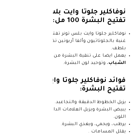
جلوتا وايت بلس تونر
 100 مل:
تا وايت بلس تونر تفتيح البشرة تركيبة
اثيون وألفا أربوتين تضيء بشرتك
ى تنقية البشرة من ندبات
حب
حيد لون البشرة.
اكلير جلوتا وايت بلس تونر
بشرة:
الدقيقة والتجاعيد.
ويزيل العلامات الداكنة والبقع لتوحيد
، ويغذي البشرة.
ات .