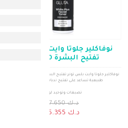
ير جلوتا وايت بلس تونر
يح البشرة 100 مل
وايت بلس تونر تفتيح البشرة يحتوي علي مكونات
 تساعد على تفتيح ندبات حبّ الشباب
تصبغات وتوحيد لون
د.ك 7.650
د.ك 5.355