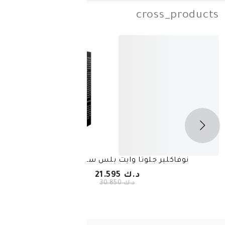
cros
-
30%
 جلوتا وايت بلس سيروم 30 مل
نوفاكلير جلوتا 
د.ك 21.595
د.ك 30.850