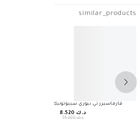
simila
-
40%
ي بيوري سيبوتونيك تونر 200 مل
نوفاكل
د.ك 8.520
د.ك 14.200