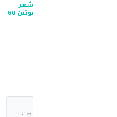
ناتشرز باونتي ألترا للشعر
والبشرة والاظافر مع البيوتين 60
كبسوله
الشعر والبشرة والأظافر
د.ك 26.500
د.ك 18.550
shariah_compliant
اشتري الآن وادفع 4.638 د.ك على 4 دفعات بدون فوائد