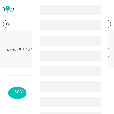
0
search
PRODUCTS
ناتشرز باونتي ألترا للشعر والبشرة والاظافر مع البيوتين
60 كبسوله
-
30%