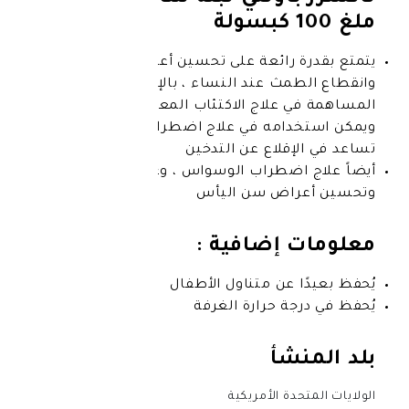
 رائعة على تحسين أعراض سن اليأس
ث عند النساء ، بالإضافة إلى
علاج الاكتئاب المعتدل إلى الخفيف ،
امه في علاج اضطراب الوسواس ، و
قلاع عن التدخين
ضطراب الوسواس ، وعلاج الاكتئاب ،
اض سن اليأس
إضافية :
 عن متناول الأطفال
ة حرارة الغرفة
شأ
ة الأمريكية