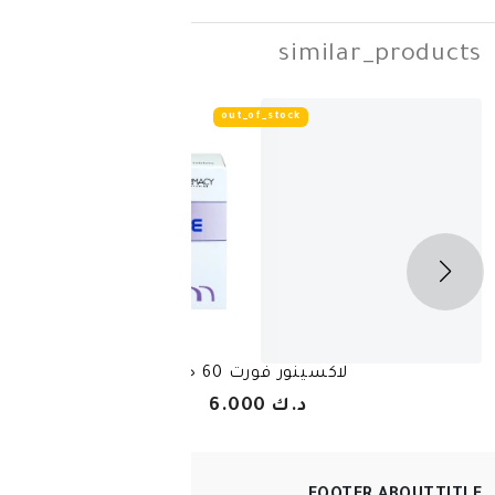
simila
out_of_stock
لاكسينور فورت 60 حبة
د.ك 6.000