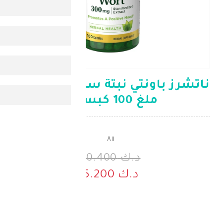
ناتشرز باونتي نبتة سانت جون 300
ملغ 100 كبسولة
All
د.ك 10.400
د.ك 5.200