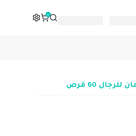
0
لرجال 60 قرص