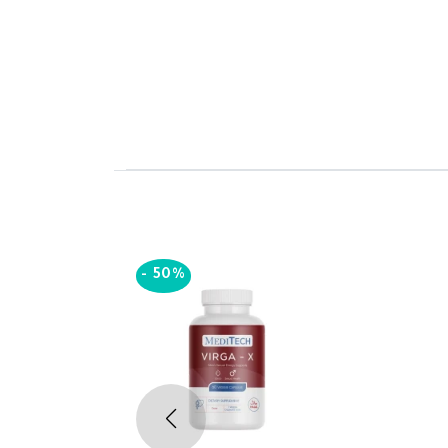
-
50%