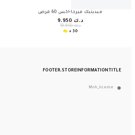
ميديتيك فيرجا-اكس 60 قرص
د.ك 9.950
د.ك 19.900
30 +
FOOTER.STOREINFORMATIONTITLE
Moh_license