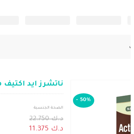
ناتشرز ايد اكتيف مان ل
-
50%
الصحة الجنسية
د.ك 22.750
د.ك 11.375