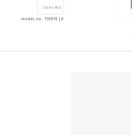
Natures Aid
model_no
:
116916
|
0
T