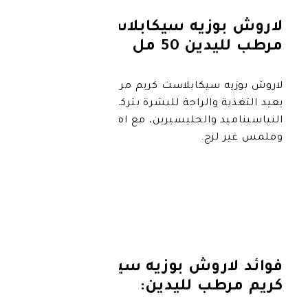
زيه سيكابلاست كريم
 50 مل
سيكابلاست كريم مرطب للأيدي الجافة
 والراحة للبشرة بتركيبة من
د والجليسيرين، مع امتصاص سريع
زج.
روش بوزيه سيكابلاست
ب لليدين: