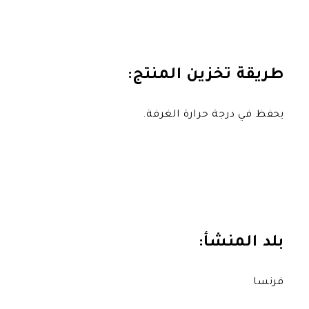
زين المنتج:
 حرارة الغرفة.
شأ: