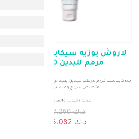
وزيه سيكابلاست كريم
مم لليدين 50 مل
مرطّب لليدين يعيد ترميم البشرة ويحميها مع
متصاص سريع وملمس غير لزج
عناية باليدين والقدمين
د.ك 7.260
د.ك 5.082