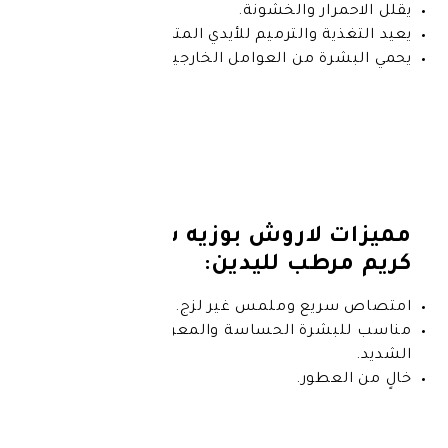
ر والخشونة.
والترميم للأيدي المتضررة.
من العوامل الخارجية الضارة.
لاروش بوزيه سيكابلاست
ب لليدين:
ع وملمس غير لزج.
رة الحساسة والمعرضة للجفاف
ور.