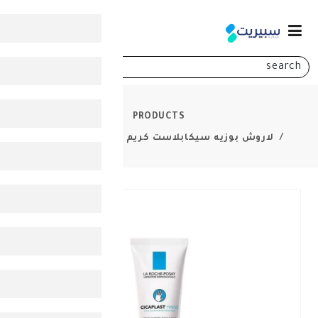
0
PRODUCTS
ه سيكابلاست كريم مرمم لليدين 50 مل
-
30%