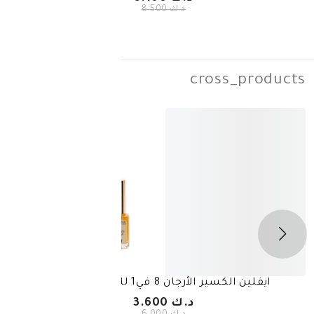
د.ك 8.500
cros
-
40%
رجان 8 في1 للأظافر 12 مل
جيروفيتال 
د.ك 3.600