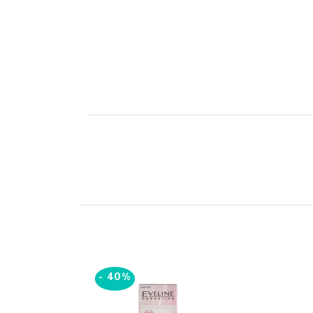
-
40%