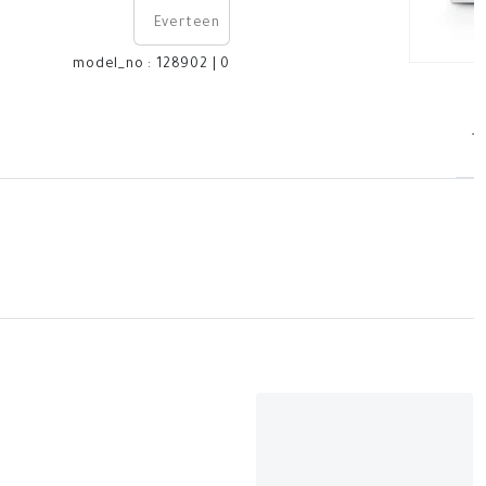
Everteen
model_no
:
128902
|
0
T