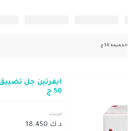
حميمة 50 ج
ايفرتين جل تضييق 
50 ج
النساء
د.ك 18.450