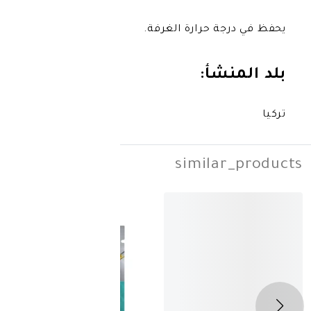
 حرارة الغرفة.
شأ:
simila