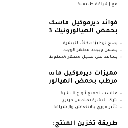
بيعية.
يرموكيل ماسك ورقي مرطب
الورونيك 23غ:
مكثفًا للبشرة.
مظهر الوجه.
قليل مظهر
الخطوط الدقيقة
.
ديرموكيل ماسك ورقي
 الهيالورونيك 23غ:
أنواع البشرة.
 بملمس حريري.
لانتعاش والإشراقة.
زين المنتج: