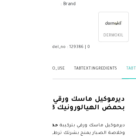
:
Brand
model_no
:
129386
|
0
TABTEXT.WRITEREVIEW
TABTEXT.HOW_TO_USE
TABTEXT.IN
ل ماسك ورقي مرطب
الورونيك 23غ
سك ورقي بتركيبة
حمض الهيالورونيك
ر يمنح بشرتك ترطيبًا عميقًا وانتعاشًا