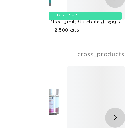
1 + 1 مجانا
بالكولاجين لمكافحة التجاعيد – 23غ
ديرموكيل ماسك 
د.ك 2.500
cros
-
10%