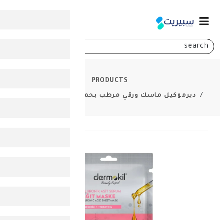
0
PRODUCTS
سك ورقي مرطب بحمض الهيالورونيك 23غ