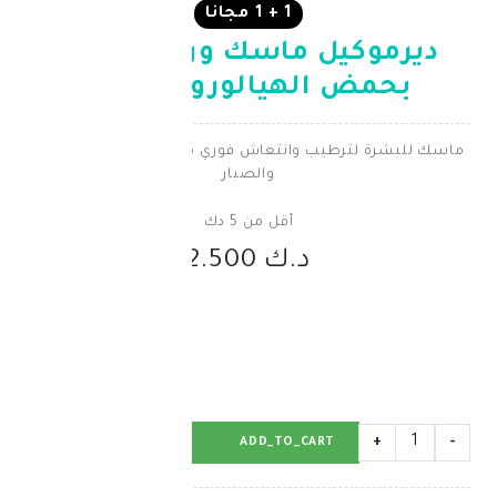
1 + 1 مجانا
كيل ماسك ورقي مرطب
الهيالورونيك 23غ
ترطيب وانتعاش فوري مع حمض الهيالورونيك
والصبار
أقل من 5 دك
د.ك 2.500
BUY_NOW
ADD_TO_CART