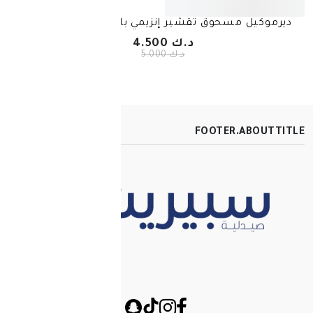
 تقشير إنزيمي بالهيالورون 50 جم
بكج جيروفيتال هيالو
د.ك 4.500
د.ك 5.000
FOOT