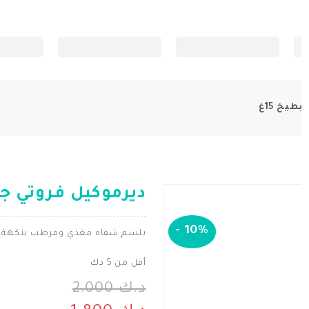
يخ 15غ
ديرموكيل فروتي جلو
-
10%
بلسم شفاه مغذي ومرطب بنكهة ا
أقل من 5 دك
د.ك 2.000