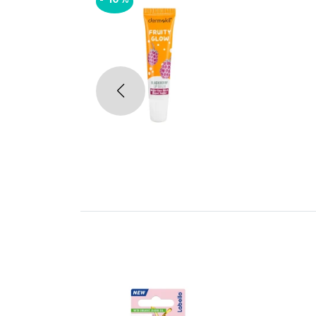
-
10%