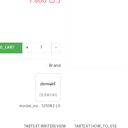
د.ك 1.800
O_CART
+
-
:
Brand
DERMOKIL
model_no
:
129382
|
0
TABTEXT.WRITEREVIEW
TABTEXT.HOW_TO_USE
T