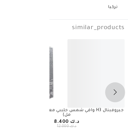
simila
-
30%
جيروفيتال H3 واقي شمس حليبي معامل حماية 50 (150
ألباديرم واقي الش
مل)
د.ك 8.400
د.ك 12.000