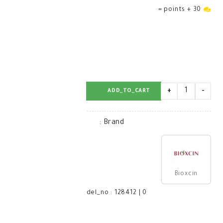
BUY_NOW
ADD_TO_CART
:
Brand
model_no
:
128412
|
0