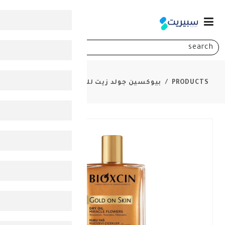
0
بيوكسين جولد زيت للبشرة الجافة 100 مل
-
30%