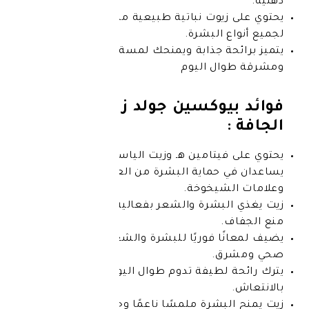
وت نباتية طبيعية مما يجعله مثاليًا
البشرة.
 جذابة ويمنحك لمسة نهائية ناعمة
 اليوم
وكسين جولد زيت للبشرة
تامين هـ وزيت الياسمين اللذان
ماية البشرة من العوامل الضارة
يخوخة.
بشرة والشعر بفعالية مما يساعد على
 فوريًا للبشرة والشعر ليبدو بمظهر
.
طيفة تدوم طوال اليوم، تمنحك شعورًا
رة ملمسًا ناعمًا وحريريًا طوال اليوم.