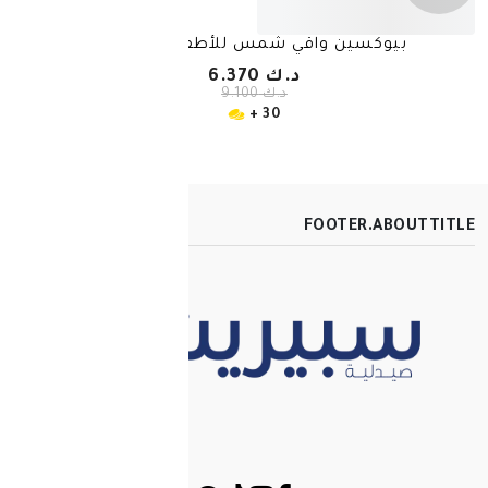
واقي شمس للأطفال SPF 50
د.ك 6.370
د.ك 9.100
30 +
FOOT