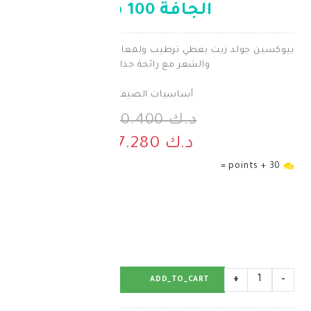
الجافة 100 مل
يت يعطي ترطيب ولمعان طبيعي للوجه والجسم
والشعر مع رائحة جذابة
أساسيات الصيف
د.ك 10.400
د.ك 7.280
BUY_NOW
ADD_TO_CART