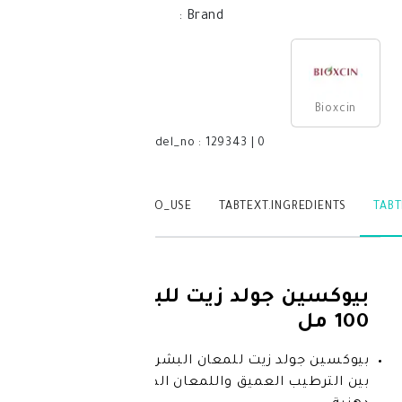
:
Brand
model_no
:
129343
|
0
TABTEXT.WRITEREVIEW
TABTEXT.HOW_TO_USE
TABTEXT.IN
جولد زيت للبشرة الجافة
د زيت للمعان البشرة والشعر يجمع
العميق واللمعان الطبيعي بتركيبة غير