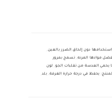
استخدامها دون إلحاق الضرر بالعين.
فضل موادها المرنه. تسمح بمرور
ن فبالتالي لا تسبب جفاف للعينين. العدسه مصنعه من محتوى مائي بنسبة 38% مما يحمي العدسة من تقلبات الجو. لون
مدة 3 أشهر بعد الفتح. طريقة تخزين المنتج: يحفظ في درجة حرارة الغرفة. بلد