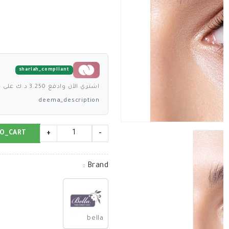
shariah_compliant
اشتري الآن وادفع 3.250 د.ك على 4 دفعات بدون فوائد
deema_description
O_CART
+
-
:
Brand
bella