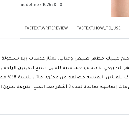
model_no
:
102620
|
0
TABTEXT.WRITEREVIEW
TABTEXT.HOW_TO_USE
T
يلا تمنح عينيكِ مظهر طبيعي وجذاب. تمتاز عدسات بيلا بسهولة 
هر الطبيعي. لا تسبب حساسيه للعين. تمنح العينين الراحه ب
الأكسجين في العي
العدسة: بيلا إيليت إميرالد جرين بلانو معلومات إضافية: صالحة ل