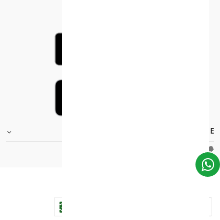
FOOTER.STOREINFORMATIONTITLE
Moh_license
copy_right