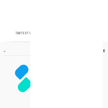
Arkopharma
model_no
:
109906
|
0
TABTEXT.WRITEREVIEW
TABTEXT.DESCRIPTION
FOOTER.ABOUTTITLE