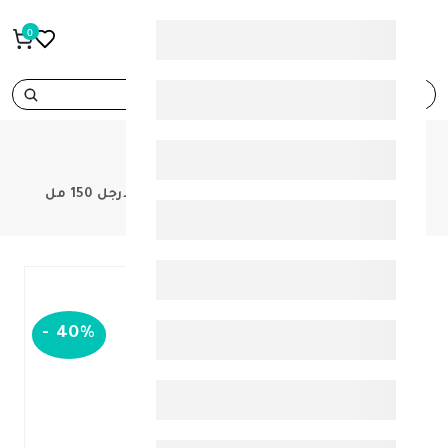
0
search
PRODUCTS
اركو فيتيفين فلو لايت جل بارد لألام الارجل 150 مل
-
40%