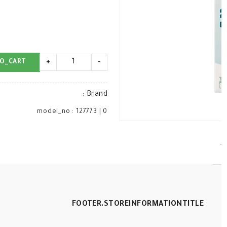
O_CART
+
-
:
Brand
model_no
:
127773
|
0
T
FOOTER.STOREINFORMATIONTITLE