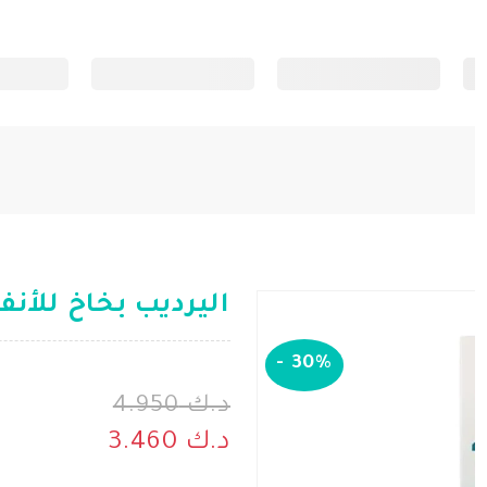
اليرديب بخاخ للأنف 30 م
-
30%
د.ك 4.950
د.ك 3.460