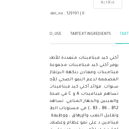
model_no
:
129191
|
0
TABTEXT.WRITEREVIEW
TABTEXT.HOW_TO_USE
TABTEXT.IN
أكتي كيد فيتامينات متعددة للأطفال نقط 25مل:
يوفر أكتي كيد فيتامينات مجموعة شاملة من 10
عادن بنكهة البرتقال الطبيعية
المصممة لدعم النمو الصحي للأطفال من 0 إلى 3
 أكتي كيد فيتامينات متعددة للأطفال:
تساهم فيتامينات A و C في صحة الشعر والجلد
والعينين والجهاز المناعي. تساهم فيتامينات ب (B2
، B3 ، B6 ، B12) في مستويات الطاقة الطبيعية ،
 والإرهاق ، ووظيفة القلب. يساعد
لى نمو عظام وعضلات قوية. فيتامين