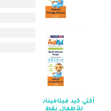
كيد فيتامينات متعددة
أطفال نقط 25مل