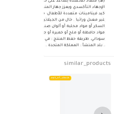
أكسدة يساعد على حماية الخلايا من
كسدي ويعزز جهاز المناعة. مميزات أكتي
ت متعددة للأطفال: مناسب للنباتيين .
يا . خال من الجيلاتين . لا يحتوي على
 محلية أو ألوان صناعية أو لاكتوز أو
و ملح أو خميرة أو جلوتين أو زيت فول
ة حفظ المنتج : في درجة حرارة الغرفة
: المملكة المتحدة .
simila
out_of_stock