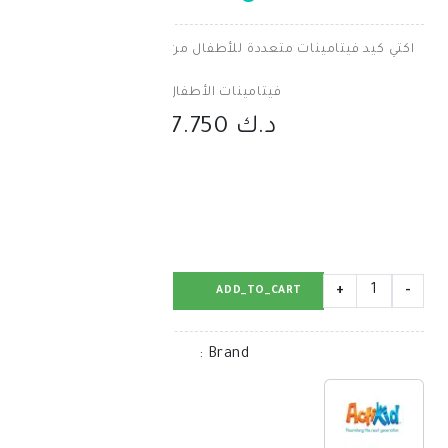
 متعددة للأطفال من الولادة الى ٣ سنوات .
فيتامينات الأطفال
د.ك 7.750
BUY_NOW
ADD_TO_CART
:
Brand