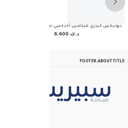
يتامين أ+د+سي نقط للأطفال 30 مل
ابر
د.ك 6.600
FOOT