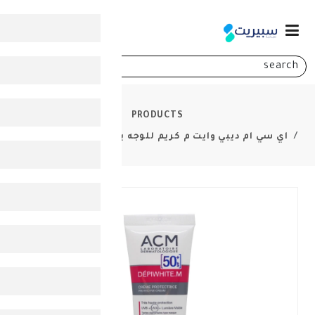
0
PRODUCTS
وايت م كريم للوجه بعامل حمايه 50+40مل
-
10%