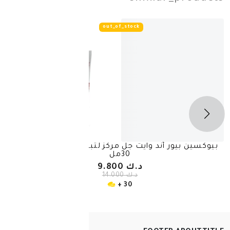
out_of_stock
-
30%
ند وايت جل مركز لتبييض البقع الداكنة
30مل
د.ك 9.800
د.ك 14.000
30 +