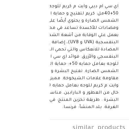
ي وايت م كريم للوجه بعامل حمايه
ل: كريم لتفتيح و حماية البشرة من أشعة
ة و يحتوي أيضًا على مرطبات
كسدة تساعد في محاربة الشيخوخة.و
وقاية من أشعة الشمس فوق
البنفسجية (UVA و UVB)، إضافة إلى العناصر
نعكاس والتي تحمي البشرة ضد الضوئين
أزرق. فوائد اي سي ام ديبي وايت م كريم
للوجه بعامل حمايه 50+: حماية البشرة من أشعة
ة. تفتيح البشرة و تقليل التصبغات .
ات الشيخوخة. مميزات اي سي ام ديبي
وايت م كريم للوجه بعامل حمايه 50+: مقاوم للماء .
ر و البارابين. مناسب لجميع أنواع
قة تخزين المنتج: في درجة حرارة
المنشأ: فرنسا.
simila