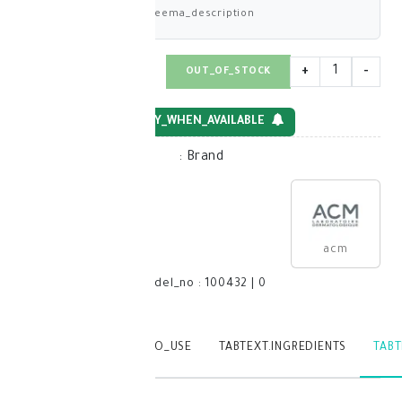
deema_description
OUT_OF_STOCK
NOTIFY_WHEN_AVAILABLE
:
Brand
model_no
:
100432
|
0
TABTEXT.WRITEREVIEW
TABTEXT.HOW_TO_USE
TABTEXT.IN