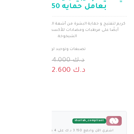
 حمايه 50+40مل
حماية البشرة من أشعة الشمس الضارة و يحتوي
رطبات ومضادات للأكسدة تساعد في محاربة
الشيخوخة.
تصبغات وتوحيد لون
د.ك 14.000
د.ك 12.600
shariah_comp
على 4 دفعات بدون فوائد