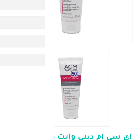
 ديبي وايت م كريم للوجه