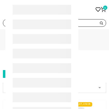
0
search
BRANDS
MIGLIORIN
MIGLIORIN
FILTER
out_of_stock
out_of_stock