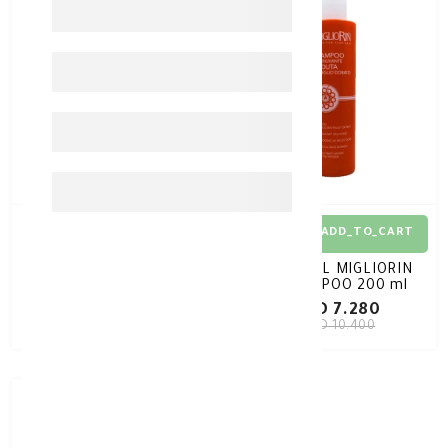
30%
-
30%
-
ADD_TO_CART
ADD_TO_CART
MIGLIORIN FORFORA
COSVAL MIGLIORIN
Anti Dandruff Shampoo
SHAMPOO 200 ml
200ml
KD 7.280
KD 7.280
KD 10.400
KD 10.400
out_of_stock
30%
-