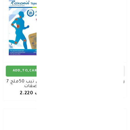
ADD_TO_CART
ADD_TO_CART
رايبوكس 90 مجم 28 قرص
روكسونين تيب 50ملج 7
لصقات
د.ك 5.600
د.ك 2.220