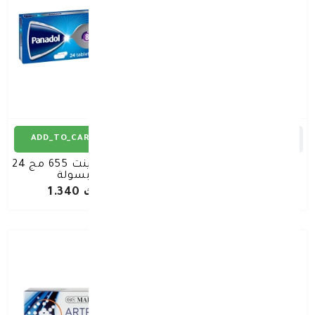
ADD_TO_CART
ADD_TO_CART
روكسونين تيب 100ملج 7
بانادول جوينت 655 مج 24
لصقات
كبسولة
د.ك 2.800
د.ك 1.340