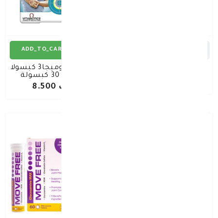
ADD_TO_CART
ADD_TO_CART
الاسد لاصقه الحاره 1 حبة
جوينتاك اوميجا3 كبسولا
هلامية 30 كبسولة
د.ك 0.350
د.ك 8.500