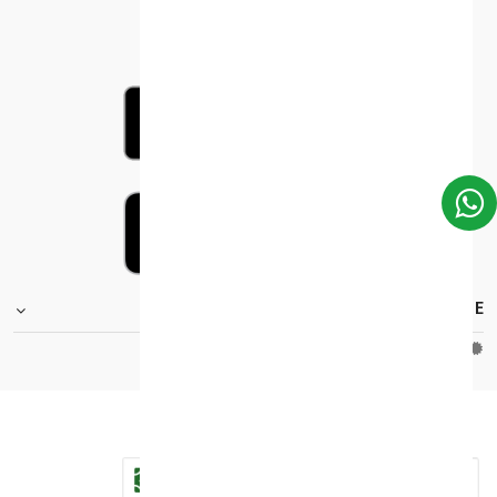
FOOTER.STOREINFORMATIONTITLE
Moh_license
copy_right