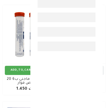
ADD_TO_CART
ADD_TO_CART
فولتارين ايم جيل 50 جم
فيتاكسا ماجني ب6 20
قرص فوار
د.ك 1.380
د.ك 1.450