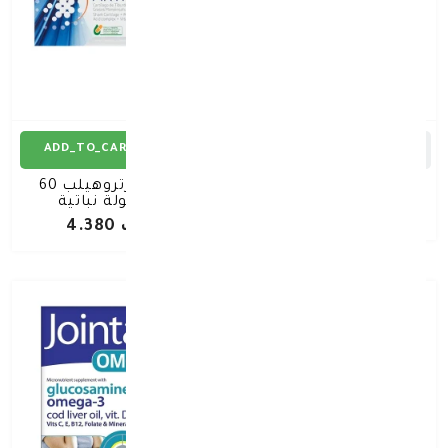
ADD_TO_CART
ADD_TO_CART
أوستيو كير شراب 200مل
مارنيز ارتروهيلب 60
كبسولة نباتية
د.ك 5.940
د.ك 4.380