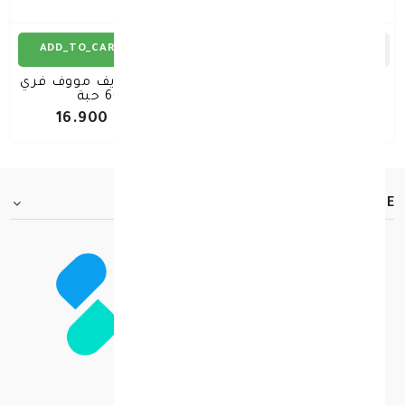
ADD_TO_CART
ADD_TO_CART
هانزابلاست لصقة حرارة
فت فور لايف مووف فري
ارنيكا عدد 1
60 حبة
د.ك 0.400
د.ك 16.900
FOOTER.ABOUTTITLE