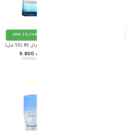
ADD_TO_CART
ADD_TO_CART
فيشي كابيتال حماية
فيشي مينرال 89 (50 مل)
شمس spf 50 دراي تاتش
د.ك 9.800
سائل 50 مل
د.ك 8.512
د.ك 14.000
د.ك 12.160