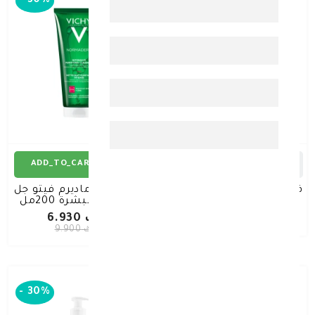
-
30%
ADD_TO_CART
ADD_TO_CART
فيشي مزيل العرق ستريس
فيشي نورماديرم فيتو جل
ريسيست الأحمر 50مل
تنظيف البشرة 200مل
د.ك 7.090
د.ك 6.930
د.ك 9.900
-
30%
-
30%