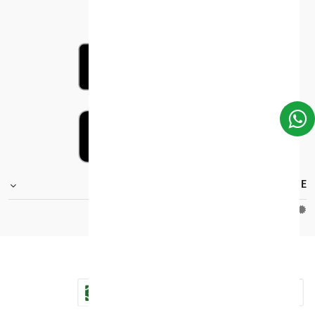
FOOTER.STOREINFORMATIONTITLE
Moh_license
copy_right