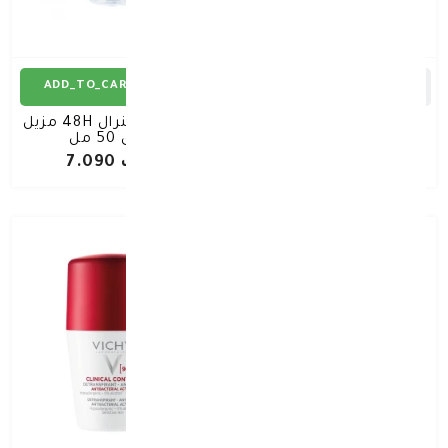
ADD_TO_CART
ADD_TO_CART
فيشي مزيل عرق للبشرة
فيشي مينرال 48H مزيل
الحساسة أبيض 50 مل
عرق 50 مل
د.ك 7.090
د.ك 7.090
1+1 مجانا