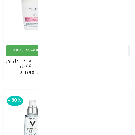
ADD_TO_CART
ADD_TO_CART
فيشي مزيل عرق رول اون
فيشي مزيل العرق رول اون
يدوم 72 ساعة للرجال
بيوتي 50مل
50مل (أسود)
د.ك 6.790
د.ك 7.090
-
30%
-
30%