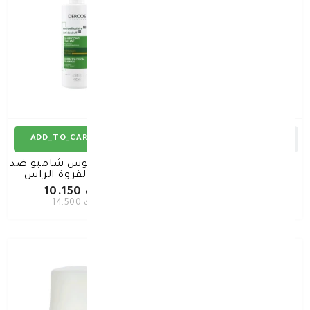
ADD_TO_CART
ADD_TO_CART
فيشي غسول نورماديرم
فيشى ديركوس شامبو ضد
فيتو جل 400 مل
القشرة لفروة الراس
الجافه 390 مل
د.ك 9.730
د.ك 10.150
د.ك 13.900
د.ك 14.500