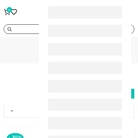
0
search
VICHY
BRANDS
VICHY
FILTER