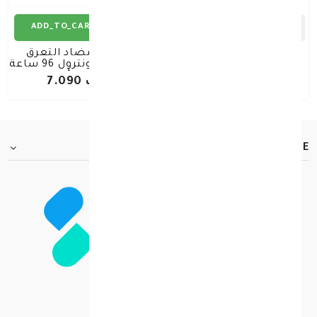
ADD_TO_CART
ADD_TO_CART
فيشي ديو مزيل عرق
فيشي مضاد التعرق
للرجال عرض 1+1
كلينيكال كونترول 96 ساعة
50 مل أحمر
د.ك 10.400
د.ك 7.090
FOOTER.ABOUTTITLE