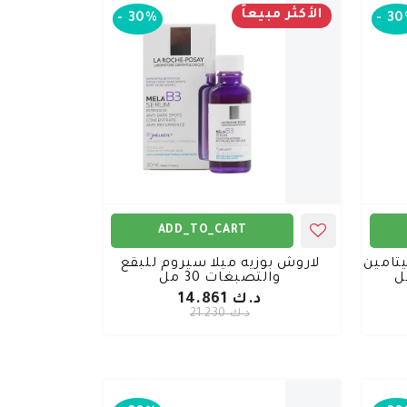
الأكثر مبيعاً
-
30%
-
30
ADD_TO_CART
تامين
لاروش بوزيه ميلا سيروم للبقع
والتصبغات 30 مل
د.ك 14.861
د.ك 21.230