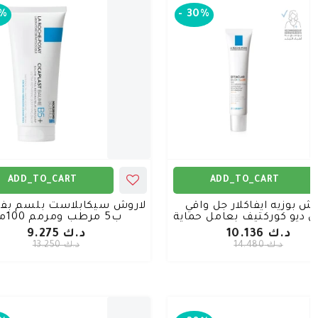
%
-
30%
ADD_TO_CART
ADD_TO_CART
وش بوزيه ايفاكلار جل واقي
لاروش سيكابلاست بلسم بفي
يو كوركتيف بعامل حماية
ب5 مرطب ومرمم 100مل
30 - 40 مل
د.ك 10.136
د.ك 9.275
د.ك 14.480
د.ك 13.250