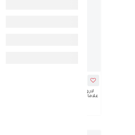
-
30%
ADD_TO_CART
لاروش بوزيه أنثيليوس لتصحيح
لاروش
علامات التقدم بالعمر بعامل حماية
ب5 مرطب
SPF50
د.ك 10.360
د.ك 14.800