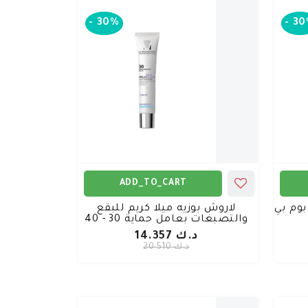
-
30%
-
30
ADD_TO_CART
وم بي
لاروش بوزيه ميلا كريم للبقع
والتصبغات بعامل حماية 30 - 40
مل
د.ك 14.357
د.ك 20.510