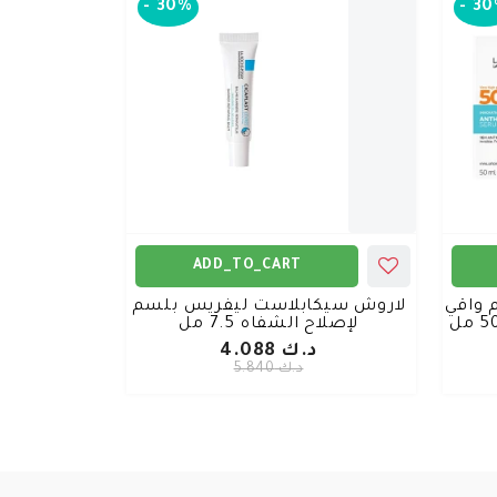
-
30%
-
30
ADD_TO_CART
 واقي
لاروش سيكابلاست ليفريس بلسم
لإصلاح الشفاه 7.5 مل
د.ك 4.088
د.ك 5.840