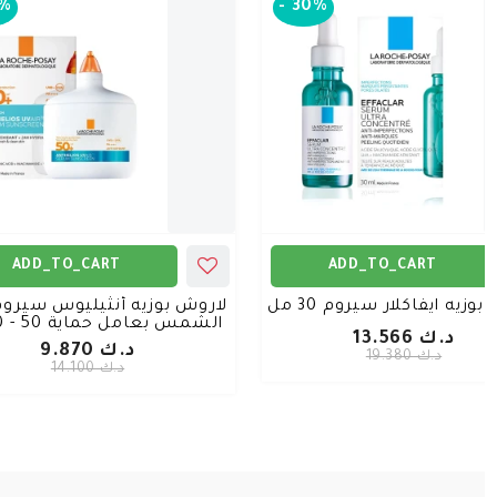
%
-
30%
ADD_TO_CART
ADD_TO_CART
وزيه ايفاكلار سيروم 30 مل
لاروش بوزيه أنثيليوس سيروم
الشمس بعامل حماية 50 - 50 مل
د.ك 13.566
د.ك 9.870
د.ك 19.380
د.ك 14.100