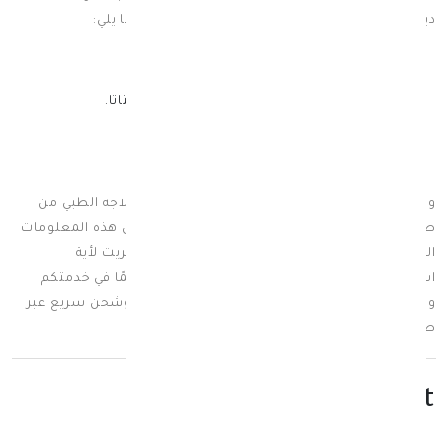
دينار كويتي فقط وذلك لتستفيد من رينبو لايت فيما يلي:
حماية صحة الجهاز المناعي.
تعزيز قوة العظام والأسنان والعضلات.
تقوية صحة القلب والقولون والثدي والبروستاتا.
مصنوع من نكهات طبيعية.
مصنوع من ألوان طبيعية (الأنثوسيانين).
دون محليات اصطناعية أو مواد حافظة
وهنا نصل إلى نهاية مقالنا عن نقص فيتامين د وعلاجه الطبي من
صيدلية سبيريت و نتمنى أن تكونوا قد استفدتم من هذه المعلومات
الطبية، ولا تترددوا في التواصل معنا بصيدلية سبيريت لأية
استفسارات أو ملاحظات حول الموضوع، ونحن دائمًا في خدمتكم
وتستطيعون الحصول على منتجاتنا بأفضل سعر وشحن سريع عبر
صيدلية سبيريت.
leave_your_comment