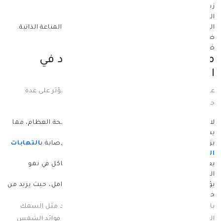
زيادة الشعور بالكسل والرغبة في النوم دائماً.
الوزن الزائد ووجود صعوبة في التخلص منه.
الإصابة بأمراض القلب والسكتة الدماغية وأمراض المناعة الذاتية.
ضعف ولين في العظام.
بطء التئام الجروح.
ضعف بنية الأسنان خاصة عند الأطفال.
ماذا يحدث عند نقص فيتامين د في
الجسم؟
عندما يحدث نقص فيتامين د في الجسم، فإن ذلك يؤثر على عدة
جوانب للصحة مثل ما يلي:
لا يحدث امتصاص كافي للكالسيوم للحفاظ على صحة العظام، مما
يسبب هشاشة العظام وزيادة التعرض للكسر.
يزيد نقص هذا الفيتامين في الجسم من احتمالية الإصابة ب
التهابات
المفاصل
والألم المزمن في العظام والعضلات.
يعاني الأطفال المصابون بنقص فيتامين د من مشاكل في نمو
العظام ومشاكل تؤثر على العين.
يؤثر نقص الفيتامين D أيضًا على صحة النساء الحوامل، حيث يزيد من
خطر ولادة الأطفال الصغيرة الحجم.
بالتالي، من المهم تناول الأطعمة الغنية بفيتامين د مثل السمك
الدهني والحليب المدعم بفيتامين د والاستفادة من فوائد الشمس