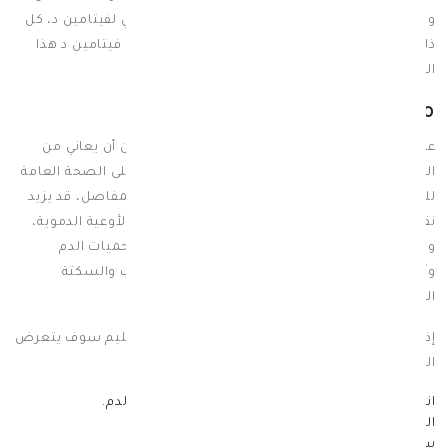
وذلك باعتبار أن أشعة الشمس هي المصدر الرئيسي لفيتامين د، كل
ذلك لضمان حصول الجسم على الكمية الكافية من فيتامين د هذا
الفيتامين الهام.
مضاعفات نقص فيتامين د
عندما يعاني الجسم من نقص فيتامين د، فإنه يمكن أن يعاني من
العديد من المضاعفات الصحية التي قد تؤثر سلبًا على الصحة العامة
للفرد، فبالإضافة إلى الآثار السلبية على العظام والمفاصل، قد يزيد
نقص فيتامين د من خطر الإصابة بأمراض القلب والأوعية الدموية،
وزيادة خطر الإصابة ب
ارتفاع ضغط الدم
وفرط شحميات الدم
وأمراض الأوعية الدموية الطرفية وحتى قصور القلب والسكتة
الدماغية.
إذا تم ترك نقص فيتامين د دون علاجه بالشكل السليم سوف يتعرض
المصاب به إلى المضاعفات التالية:
انخفاض في مستوى (الفوسفات والكالسيوم) في الدم.
الكساح بجميع درجاته للأطفال.
سرطان القولون والثدي
والبروستاتا
عند الرجال.