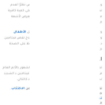
وللأسف فإن الكثير من الناس يعانون من هذا النقص نظرًا لعدم
تعرضهم لأشعة الشمس بشكل كافٍ، وللحصول على كمية كافية
من
فيتامين د
يمكن تناول الأطعمة الغنية به والتعرض لأشعة
الشمس لمدة قصيرة كل يوم.
ويجب على الفئات الأكثر عرضة لنقص فيتامين د مثل
الأطفال
والنساء الحوامل وكبار السن، الحرص على تناول علاج نقص فيتامين
د من الصيدليات مثل صيدلية سبيريت وذلك للحفاظ على الصحة
العامة للجسم.
اعراض نقص فيتامين د
تعتبر الأعراض الأكثر شيوعًا لنقص فيتامين D هي الشعور بالألم العام
في الجسم والإرهاق المستمر، ولكن في حالة نقص فيتامين د الشديد
نجد أن المشكلات الصحية واعراض نقص فيتامين د كالتالي:
تقلب المزاج وفي الحالات الشديدة يمكن أن يعانوا من
الاكتئاب
.
ضعف العضلات، آلام المفاصل وآلام الظهر.
تساقط الشعر
من البصيلات.
الضعف الجنسي وعدم الرغبة فيه شيئا فشيء.