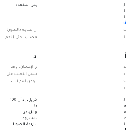
الإصابة
ب
داء
السكري
.
مرض الذئبة والتصلب اللويحي المتعدد.
التهاب المفاصل الروماتويدي.
الزهايمر والخرف والاكتئاب وانفصام الشخصية.
أمراض القلب
والأوعية الدموية.
لذلك… لا يفضل ترك نقص فيتامين د في الجسم دون علاجه بالصورة
السليمة أو اللجوء للعلاج الطبي المناسب لسن المصاب، حتى يَنعم
بحياة صحية أفضل.
أهم الاطعمة الغنية بفيتامين د
يعتبر فيتامين د من العناصر المغذية الهامة لجسم الإنسان، وقد
أصبح نقصه شائعًا في العصر الحالي. ولكن، من السهل التغلب على
نقص فيتامين د من خلال تناول الأطعمة الغنية به، ومن أهم تلك
الأطعمة هي:
الأسماك الدهنية مثل: السلمون، والسردين، والماكريل، إذ أن 100
جرام منها توفر 91% من الكمية اليومية الموصى بها.
منتجات الألبان مثل الحليب كامل الدسم، والجبن، والزبادي.
عصير البرتقال.
البيض وخاصة صفار البيض.
نبات المشروم.
الشوفان.
الزبدة.
منتجات الصويا مثل حليب الصويا، زبدة الصويا.