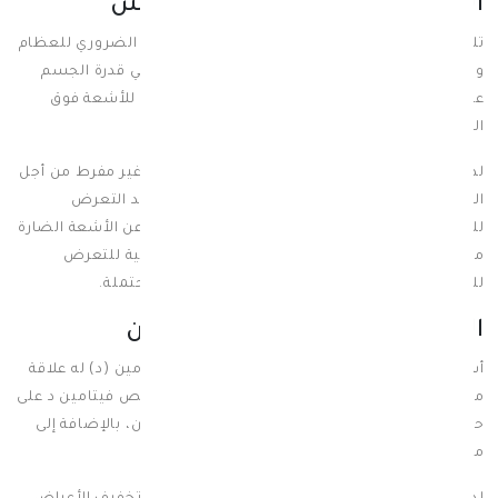
العلاقة بين فيتامين د والشمس
تلعب الشمس دورًا هامًا في مد الجسم بفيتامين د الضروري للعظام
والأسنان، حيث تتمثل علاقة فيتامين د بالشمس في قدرة الجسم
على إفراز هذا الفيتامين بشكل طبيعي عند التعرض للأشعة فوق
البنفسجية.
لذا يحتاج الجسم إلى التعرض للشمس بشكل واعٍ غير مفرط من أجل
الحصول على الفيتامين بأمان، ويجب الحذر الزائد عند التعرض
للشمس للاستفادة من الأشعة الصحية والابتعاد عن الأشعة الضارة
منها ويجب استشارة الطبيب حول الضوابط الصحية للتعرض
للشمس، حسب النوع الجلدي لتجنب أي مخاطر محتملة.
العلاقة بين فيتامين د والقولون
أشارت عديد من الدراسات الطبية إلى أن نقص فيتامين (د) له علاقة
مباشرة
بمتلازمة القولون العصبي
، حيث يؤثر نقص فيتامين د على
حركة الأمعاء وتسبب تشنجات وألم شديد في البطن، بالإضافة إلى
مشاكل في عملية الهضم.