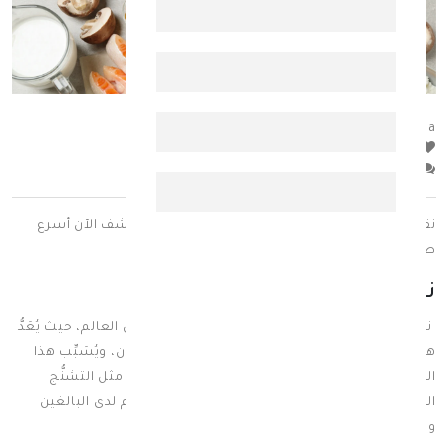
posted_by
:
esraa
hits
0
comment
0
نقص فيتامين د يسبب مشاكل صحية خطيرة، اكتشف الآن أسرع
طرق العلاج وتجنّب المضاعفات.
نقص فيتامين د
نقص فيتامين د من الحالات المرضية المنتشرة في العالم، حيث يُعَدُّ
هذا الفيتامين من العناصر الأساسية لصحة الإنسان، ويُسَبِّب هذا
النقص لـ Vitamin d العديد من المشكلات الصحية مثل التشنُّج
العضلي وضعف العظام وآلامها، وهشاشة العظام لدى البالغين
والكساح في الأطفال.