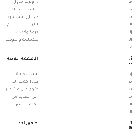
في حالة معاناتك من نقص فيتامين ب12 في الجسم، وتريد تناول
بعض المكملات الغذائية التي تحتوي على الفيتامين، لا يجب عليك
تناوله بصورة عشوائية من تلقاء نفسك، ولكن احرص على استشارة
الطبيب قبل تناول الجرعة، وذلك ليُحدد لك الجرعة اللازمة التي تحتاج
إليها من هذا المكمل، ويجب عليك الإلتزام بهذه الجرعة وكذلك
الالتزام بالفترة الزمنية التي حددها لك لتناول هذه المكملات والتوقف
عنها بعد انتهاء هذه الفترة.
2.الاهتمام بالحصول على فيتامين ب12 من خلال الأطعمة الغنية
بها
إذا كنت تعاني من نقص بسيط في فيتامين ب 12 ولست بحاجة
ضرورية إلى المكملات الغذائية، فيمكنك الحصول على الكمية التي
يحتاج إليها جسمك من خلال تناول الأطعمة التي تحتوي على فيتامين
ب12 وتعد مصادر غنية لها، حيث يوجد فيتامين ب١٢ في العديد من
المصادر الغذائية المختلفة مثل: اللحوم، الجبن، السمك، البيض،
الحليب وحليب اللوز.
3.التوقف عن تناول المكملات الغذائية في حالات ظهور أحد
الأعراض الجانبية لزيادة فيتامين ب12 في الجسم