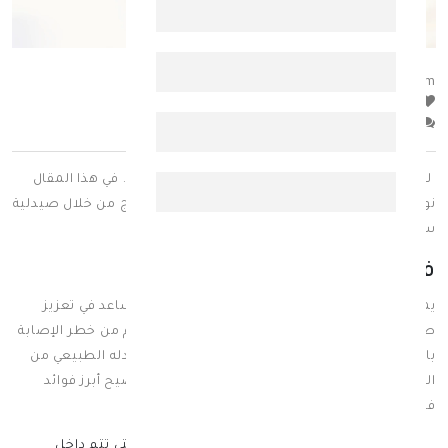
posted_by
:
Ahmad Ram
hits
0
comment
0
لفيتامين B12 دور أساسي في صحة الأعصاب والدم. في هذا المقال
نوضح فوائده، وأعراض نقصه وزيادته، وطرق العلاج من خلال صيدلية
سبيريت.
فوائد فيتامين ب 12
يمتلك فيتامين ب١٢ فوائد متعددة للجسم، فهو يُساعد في تعزيز
صحة الجسم ويعمل على تقويته، كما يحمي الجسم من خطر الإصابة
بالعديد من الأمراض المختلفة، لذا فإن وجوده بمعدله الطبيعي من
الجسم له مجموعة مختلفة من الفوائد، ويُمكن توضيح أبرز فوائد
فيتامين ب12 فيما يلي:
يمتلك دور مهم في عملية التمثيل الغذائي التي تتم داخل