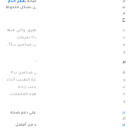
الشعور بالتعب والإرهاق.
اضطرابات في الذاكرة.
الإصابة ب
فقر الدم
.
تغيرات في مزاج الفرد.
اختلال في التوازن.
فقدان الوزن بشكل ملحوظ.
مواجهة بعض المشاكل المختلفة في الحركة.
علاج نقص فيتامين ب 12
يتم علاج نقص فيتامين ب12 من خلال العديد من الطرق، والتي منها
تناول المكملات الغذائية التي تحتوي على فيتامين ب١٢ بجرعات
محددة، وكذلك تناول بعض الأطعمة التي تحتوي على فيتامين ب12،
ويُمكن توضيح هذه الطرق فيما يلي:
المكملات الغذائية التي تحتوي على فيتامين ب12
هُناك بعض أنواع المكملات الغذائية التي تحتوي على فيتامين ب١٢
ويتم استخدامها في علاج نقصه، ولكن يجب استشارة الطبيب أثناء
تناول الجرعات المحددة منها والالتزام بها، وذلك لتجنب زيادة
الفيتامين في الجسم نتيجة تناول كميات كبيرة من هذه المكملات،
ويُمكن توضيح أفضل هذه المكملات فيما يلي:
ناتشرز باونتي ب 12 1000 ميكروجرام
التي تعمل على دعم صحة
القلب والحماية من امراض الجهاز العصبي.
بيوريتانز برايد فيتامين ب 12 5000 مجم
التي تُعد من أفضل