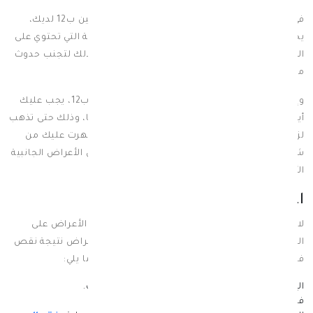
في حالة الشعور بأحد الأعراض الخاصة بزيادة فيتامين ب12 لديك،
يجب عليك فوراً التوقف عن تناول المكملات الغذائية التي تحتوي على
الفيتامين، كما يلزم استشارة الطبيب المختص، وذلك لتجنب حدوث
مضاعفات نتيجة لزيادة هذا الفيتامين في الجسم.
وإذا كنت تتناول الأطعمة التي تحتوي على فيتامين ب12، يجب عليك
أيضاً الابتعاد عن هذه الأطعمة والتوقف عن تناولها، وذلك حتى تذهب
لزيارة الطبيب وتوضح له الأعراض المختلفة التي ظهرت عليك من
شعور بالتعب والإرهاق وفقدان الشهية وغيرهم من الأعراض الجانبية
الأخرى التي تشعر بها.
اعراض نقص فيتامين ب 12
لا تتسبب فقط زيادة فيتامين ب١٢ في ظهور بعض الأعراض على
الجسم، ولكن تظهر أيضاً مجموعة مختلفة من الأعراض نتيجة نقص
فيتامين ب12 في الجسم، وتتمثل هذه الأعراض فيما يلي:
الإصابة بالاكتئاب.
الشعور بالصداع.
تنميل الأطراف.
فقدان القدرة على التركيز.
الدوخة.
فقدان الشهية.