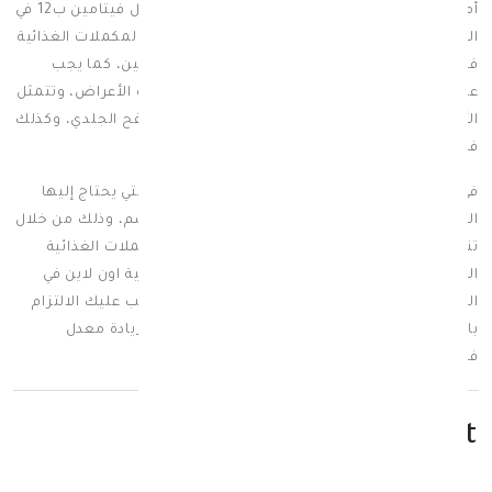
أما في حالة ظهور أحد الأعراض الجانبية لزيادة معدل فيتامين ب12 في
الجسم عليك، فيجب عليك التوقف عن تناول هذه المكملات الغذائية
فوراً وكذلك تجنب الأطعمة التي تحتوي على الفيتامين، كما يجب
عليك التوجه مباشرةً للطبيب واستشارته حول هذه الأعراض، وتتمثل
الأعراض في الشعور بالتعب الشديد والإرهاق والطفح الجلدي، وكذلك
فقدان الشهية وعدم القدرة على التركيز.
في النهاية يُعد فيتامين ب12 أحد أهم الفيتامينات التي يحتاج إليها
الجسم، والذي يجب الاهتمام بعلاج نقصه في الجسم، وذلك من خلال
تناول الأطعمة التي تحتوي عليه، بالإضافة إلى المكملات الغذائية
المختلفة التي يُمكنك طلبها من خلال أفضل صيدلية اون لاين في
الكويت صيدلية سبيريت بأفضل الأسعار، ولكن يجب عليك الالتزام
بالجرعة المحددة من هذه المكملات، وذلك لتجنب زيادة معدل
فيتامين ب١٢ في الجسم لديك.
leave_your_comment