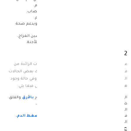
الجسم وكذلك معدل إنتاج الطاقة في الجسم.
يُحافظ على صحة الجهاز العصبي ويقوي الأعصاب.
يعمل على إنتاج خلايا الدم الحمراء في الجسم.
يحمي الجسم من الإصابة بهشاشة العظام ويدعم صحة
العظام.
يُخفف من أعراض
الاكتئاب
ويعمل على تحسين المزاج.
يُقلل من فرص الإصابة من العيوب الخلقية للأجنة.
12 اعراض زيادة فيتامين ب
على الرغم من قدرة الجسم على التخلص من الكميات الزائدة من
فيتامين ب12 في الجسم من خلال البول، إلا أن هناك بعض الحالات
التي تظهر لديها زيادة في فيتامين ب١٢ في الجسم، وفي حالة وجود
هذه الزيادة لديهم تظهر بعض الأعراض، التي تتمثل فيما يلي:
الإصابة بعسر الهضم
اضطرابات في النوم والشعور
بالأرق
والقلق.
ظهور طفح جلدي.
الشعور بالتعب والإرهاق الشديد.
الشعور
بالصداع
والغثيان
.
الإصابة بتليف الكبد.
فقدان الشهية ومواجهة صعوبة في البلع.
ارتفاع ضغط الدم.
الشعور بتنميل في الأطراف.
علاج زيادة فيتامين ب 12